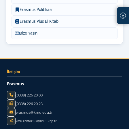
Erasmus Politikası
Erasmus Plus El Kitabı
Bize Yazın
İletişim
Erasmus
(0338) 226 20 00
(0338) 226 20 23
erasmus@kmu.edu.tr
kmu.rektorluk@hs01.kep.tr