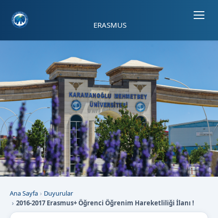
Sayfa kısayolları: Alt+1 Haberler, Alt+2 Etkinlikler, Alt+3 Duyurular b
ERASMUS
Ana Sayfa
Duyurular
2016-2017 Erasmus+ Öğrenci Öğrenim Hareketliliği İlanı !