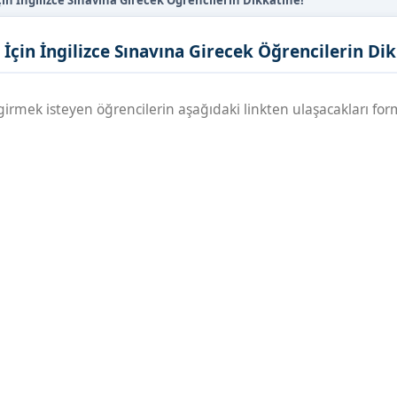
in İngilizce Sınavına Girecek Öğrencilerin Dikkatine!
İçin İngilizce Sınavına Girecek Öğrencilerin Dik
 girmek isteyen öğrencilerin aşağıdaki linkten ulaşacakları fo