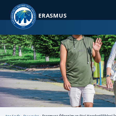
Sayfa kısayolları: Alt+1 Haberler, Alt+2 Etkinlikler, Alt+3 Duyurular b
ERASMUS