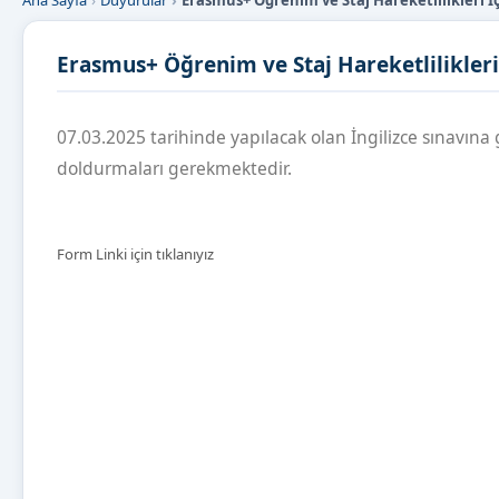
Ana Sayfa
Duyurular
Erasmus+ Öğrenim ve Staj Hareketlilikleri İç
Erasmus+ Öğrenim ve Staj Hareketlilikleri 
07.03.2025 tarihinde yapılacak olan İngilizce sınavına
doldurmaları gerekmektedir.
Form Linki için tıklanıyız