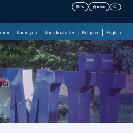
EN
KMÜ
ramı
Komisyon
Koordinatörler
Belgeler
Englısh