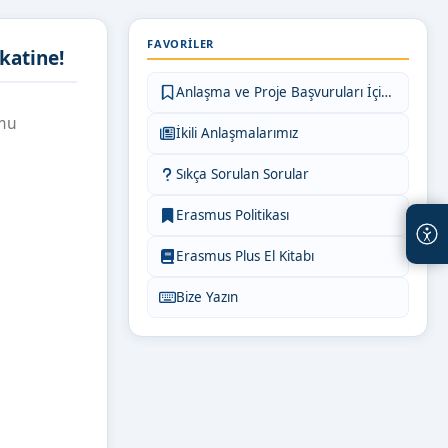
FAVORILER
katine!
Anlaşma ve Proje Başvuruları İçin Bilgiler
rmu
İkili Anlaşmalarımız
Sıkça Sorulan Sorular
Erasmus Politikası
Erasmus Plus El Kitabı
Bize Yazın