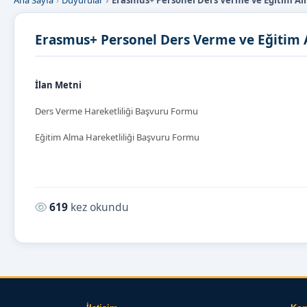
Ana Sayfa
Duyurular
Erasmus+ Personel Ders Verme ve Eğitim Alm
Erasmus+ Personel Ders Verme ve Eğitim A
İlan Metni
Ders Verme Hareketliliği Başvuru Formu
Eğitim Alma Hareketliliği Başvuru Formu
Okunma sayısı:
619
kez okundu