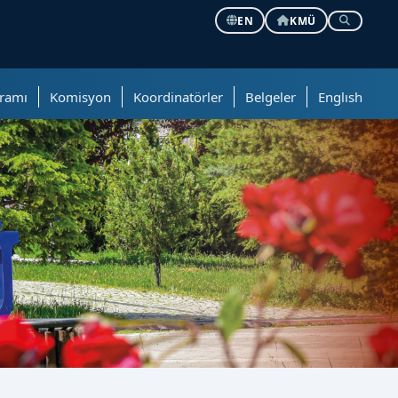
EN
KMÜ
ramı
Komisyon
Koordinatörler
Belgeler
Englısh