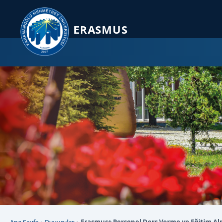
Sayfa kısayolları: Alt+1 Haberler, Alt+2 Etkinlikler, Alt+3 Duyurular b
ERASMUS