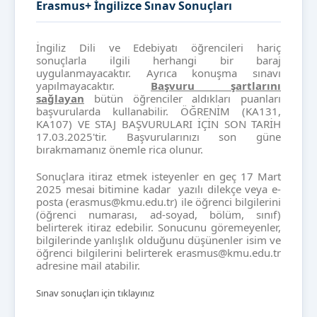
Erasmus+ İngilizce Sınav Sonuçları
İngiliz Dili ve Edebiyatı öğrencileri hariç
sonuçlarla ilgili herhangi bir baraj
uygulanmayacaktır. Ayrıca konuşma sınavı
yapılmayacaktır.
Başvuru şartlarını
sağlayan
bütün öğrenciler aldıkları puanları
başvurularda kullanabilir. ÖĞRENİM (KA131,
KA107) VE STAJ BAŞVURULARI İÇİN SON TARİH
17.03.2025'tir. Başvurularınızı son güne
bırakmamanız önemle rica olunur.
Sonuçlara itiraz etmek isteyenler en geç 17 Mart
2025 mesai bitimine kadar yazılı dilekçe veya e-
posta (erasmus@kmu.edu.tr) ile öğrenci bilgilerini
(öğrenci numarası, ad-soyad, bölüm, sınıf)
belirterek itiraz edebilir. Sonucunu göremeyenler,
bilgilerinde yanlışlık olduğunu düşünenler isim ve
öğrenci bilgilerini belirterek erasmus@kmu.edu.tr
adresine mail atabilir.
Sınav sonuçları için tıklayınız