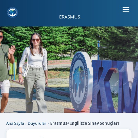
Sayfa kısayolları: Alt+1 Haberler, Alt+2 Etkinlikler, Alt+3 Duyurular b
ERASMUS
Ana Sayfa
Duyurular
Erasmus+ İngilizce Sınav Sonuçları