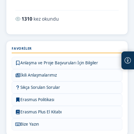
Okunma sayısı:
1310
kez okundu
FAVORILER
Anlaşma ve Proje Başvuruları İçin Bilgiler
İkili Anlaşmalarımız
Sıkça Sorulan Sorular
Erasmus Politikası
Erasmus Plus El Kitabı
Bize Yazın