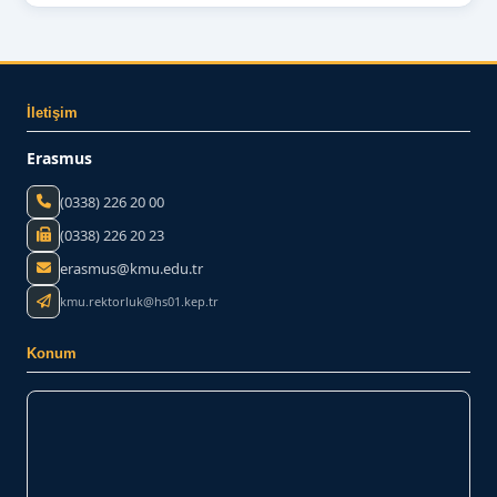
İletişim
Erasmus
(0338) 226 20 00
(0338) 226 20 23
erasmus@kmu.edu.tr
kmu.rektorluk@hs01.kep.tr
Konum