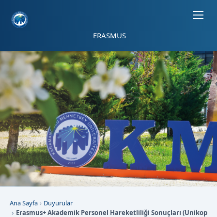
Sayfa kısayolları: Alt+1 Haberler, Alt+2 Etkinlikler, Alt+3 Duyurular b
ERASMUS
Ana Sayfa
Duyurular
Erasmus+ Akademik Personel Hareketliliği Sonuçları (Unikop