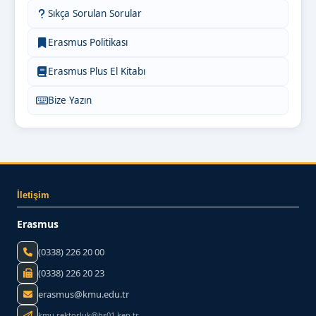
Sıkça Sorulan Sorular
Erasmus Politikası
Erasmus Plus El Kitabı
Bize Yazın
İletişim
Erasmus
(0338) 226 20 00
(0338) 226 20 23
erasmus@kmu.edu.tr
kmu.rektorluk@hs01.kep.tr