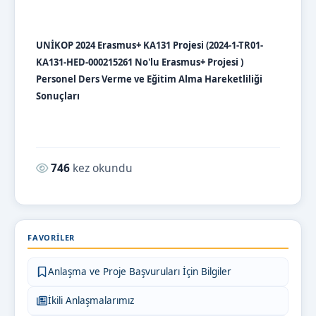
UNİKOP 2024 Erasmus+ KA131 Projesi (2024-1-TR01-
KA131-HED-000215261 No'lu Erasmus+ Projesi )
Personel Ders Verme ve Eğitim Alma Hareketliliği
Sonuçları
Okunma sayısı:
746
kez okundu
FAVORILER
Anlaşma ve Proje Başvuruları İçin Bilgiler
İkili Anlaşmalarımız