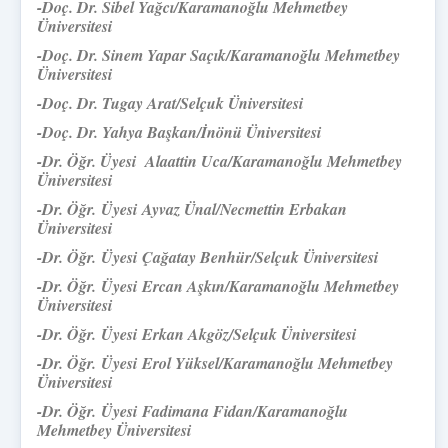
-Doç. Dr. Sibel Yağcı/
Karamanoğlu Mehmetbey
Üniversitesi
-Doç. Dr. Sinem Yapar Saçık/Karamanoğlu Mehmetbey
Üniversitesi
-Doç. Dr. Tugay Arat/Selçuk Üniversitesi
-Doç. Dr. Yahya Başkan/İnönü Üniversitesi
-Dr. Öğr. Üyesi Alaattin Uca/Karamanoğlu Mehmetbey
Üniversitesi
-
Dr. Öğr.
Üyesi
Ayvaz Ünal/
Necmettin Erbakan
Üniversitesi
-
Dr. Öğr.
Üyesi
Çağatay Benhür/Selçuk Üniversitesi
-
Dr. Öğr.
Üyesi
Ercan Aşkın/Karamanoğlu Mehmetbey
Üniversitesi
-
Dr. Öğr.
Üyesi
Erkan Akgöz/
Selçuk Üniversitesi
-
Dr. Öğr.
Üyesi
Erol Yüksel/Karamanoğlu Mehmetbey
Üniversitesi
-
Dr. Öğr.
Üyesi
Fadimana Fidan/Karamanoğlu
Mehmetbey Üniversitesi