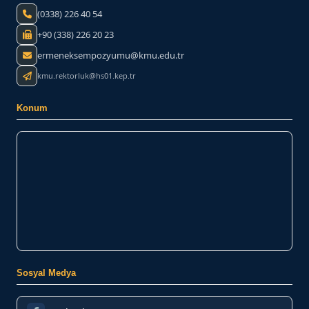
(0338) 226 40 54
+90 (338) 226 20 23
ermeneksempozyumu@kmu.edu.tr
kmu.rektorluk@hs01.kep.tr
Konum
Sosyal Medya