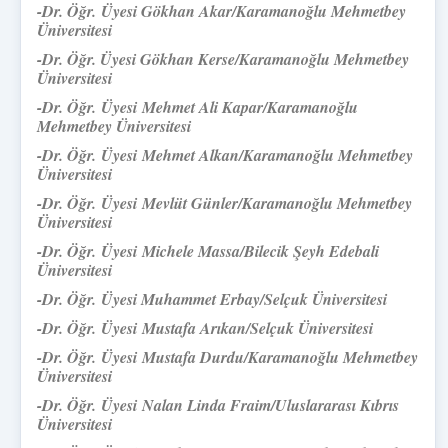
-
Dr. Öğr.
Üyesi Gökhan Akar/
Karamanoğlu Mehmetbey
Üniversitesi
-Dr. Öğr. Üyesi Gökhan Kerse/
Karamanoğlu Mehmetbey
Üniversitesi
-
Dr. Öğr.
Üyesi
Mehmet Ali Kapar/Karamanoğlu
Mehmetbey Üniversitesi
-
Dr. Öğr.
Üyesi
Mehmet Alkan
/Karamanoğlu Mehmetbey
Üniversitesi
-
Dr. Öğr.
Üyesi
Mevlüt Günler/Karamanoğlu Mehmetbey
Üniversitesi
-
Dr. Öğr.
Üyesi
Michele Massa/Bilecik Şeyh Edebali
Üniversitesi
-
Dr. Öğr.
Üyesi Muhammet Erbay/
Selçuk Üniversitesi
-
Dr. Öğr.
Üyesi
Mustafa Arıkan/Selçuk Üniversitesi
-
Dr. Öğr.
Üyesi
Mustafa Durdu/Karamanoğlu Mehmetbey
Üniversitesi
-
Dr. Öğr.
Üyesi
Nalan Linda Fraim/Uluslararası Kıbrıs
Üniversitesi