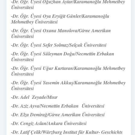
-
Dr. Öğr.
Üyesi Oğuzhan Aytar/
Karamanoğlu Mehmetbey
Üniversitesi
-
Dr. Öğr.
Üyesi
Oya Eryiğit Günler/
Karamanoğlu
Mehmetbey Üniversitesi
-
Dr. Öğr.
Üyesi
Oxana Manolova/Girne Amerikan
Üniversitesi
-
Dr. Öğr.
Üyesi
Sefer Solmaz/Selçuk Üniversitesi
-
Dr. Öğr.
Üyesi
Süleyman Doğu/Necmettin Erbakan
Üniversitesi
-
Dr. Öğr.
Üyesi
Uğur Kurtaran/Karamanoğlu Mehmetbey
Üniversitesi
-
Dr. Öğr.
Üyesi
Yasemin Akkuş/Karamanoğlu Mehmetbey
Üniversitesi
-Dr. Adel Zeyade/Mısır
-Dr. Aziz Ayva/Necmettin Erbakan
Üniversitesi
-Dr. Elza Demirağ/Girne Amerikan Üniversitesi
-Dr. Cengiz Aslan/Ankara Üniversitesi
-Dr. Latif Çelik/Würzburg Institut für Kultur- Geschichts