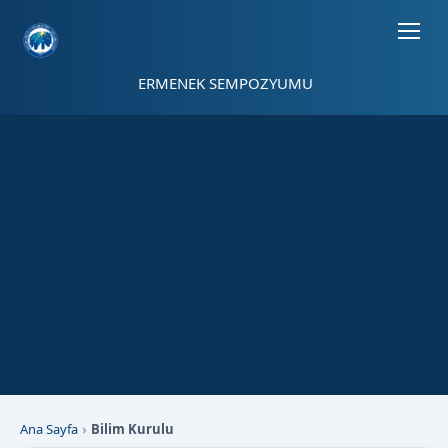
Sayfa kısayolları: Alt+1 Haberler, Alt+2 Etkinlikler, Alt+3 Duyurular b
ERMENEK SEMPOZYUMU
Ana Sayfa
Bilim Kurulu