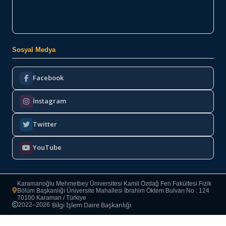
Sosyal Medya
Facebook
İnstagram
Twitter
YouTube
Karamanoğlu Mehmetbey Üniversitesi Kamil Özdağ Fen Fakültesi Fizik
Bölüm Başkanlığı Üniversite Mahallesi İbrahim Öktem Bulvarı No : 124
70100 Karaman / Türkiye
Bilgi İşlem Daire Başkanlığı
2022–2026
·
Copyright