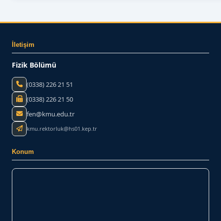
İletişim
Fizik Bölümü
(0338) 226 21 51
(0338) 226 21 50
fen@kmu.edu.tr
kmu.rektorluk@hs01.kep.tr
Konum