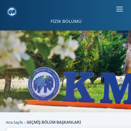
Sayfa kısayolları: Alt+1 Haberler, Alt+2 Etkinlikler, Alt+3 Duyurular b
FİZİK BÖLÜMÜ
Ana Sayfa
GEÇMİŞ BÖLÜM BAŞKANLARI