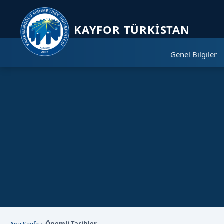
Sayfa kısayolları: Alt+1 Haberler, Alt+2 Etkinlikler, Alt+3 Duyurular b
KAYFOR TÜRKİSTAN
Genel Bilgiler