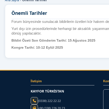
Ana Sayfa
Önemli Tarihler
Önemli Tarihler
Forum bünyesinde sunulacak bildirilerin özetleri kör hakem değ
Y
urt dışı izin prosedürlerinde herhangi bir aksaklık yaşanmam
dönüş yapılacaktır.
Bildiri Özeti Son Gönderim Tarihi: 15 Ağustos 2025
Kongre Tarihi: 10-12 Eylül 2025
İletişim
Ko
KAYFOR TÜRKİSTAN
(0338) 222 22 22
+90 (338) 226 20 23