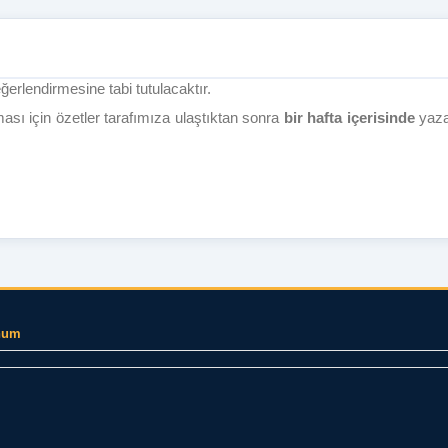
erlendirmesine tabi tutulacaktır.
ası için ö
zetler tarafımıza ulaştıktan sonra
bir hafta içerisinde
yaza
num