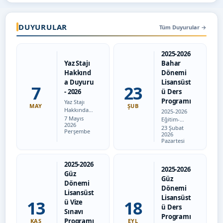
DUYURULAR
Tüm Duyurular
→
2025-2026
Yaz Stajı
Bahar
Hakkınd
Dönemi
a Duyuru
Lisansüst
7
23
- 2026
ü Ders
Programı
Yaz Stajı
MAY
ŞUB
Hakkında
2025-2026
Tarih:
Duyuru
7 Mayıs
Eğitim-
2026
2025-2026
Tarih:
Öğretim
23 Şubat
Perşembe
Bahar
2026
Yılı bahar
Pazartesi
yarıyılı
dönemine
sonunda
ait
yaz stajını
lisansüstü
2025-2026
yapacak
ders
2025-2026
Güz
öğrencileri
programın
Güz
mizin staj
Dönemi
a aşağıda
Dönemi
başvuru
yer alan
Lisansüst
Lisansüst
formunu
bağlantı
13
18
ü Vize
doldurup
ü Ders
aracılığıyla
Sınavı
staj
ulaşabilirsi
Programı
Programı
KAS
EYL
yapacağı…
niz.…