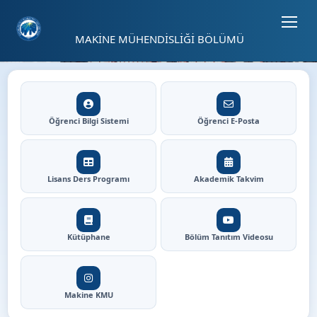
Sayfa kısayolları: Alt+1 Haberler, Alt+2 Etkinlikler, Alt+3 Duyurular b
01
MAKİNE MÜHENDİSLİĞİ BÖLÜMÜ
04
⏸
Makine Mühendisliği Bölümü
Hızlı Erişim
Öğrenci Bilgi Sistemi
Öğrenci E-Posta
Lisans Ders Programı
Akademik Takvim
Kütüphane
Bölüm Tanıtım Videosu
Makine KMU