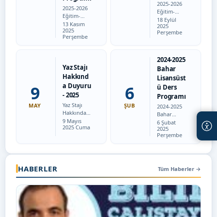
2025-2026
2025-2026
Eğitim-
Eğitim-
Tarih:
Öğretim
18 Eylül
Tarih:
Öğretim
13 Kasım
2025
Yılı güz
2025
Yılı güz
Perşembe
dönemine
Perşembe
dönemine
ait
ait
lisansüstü
lisansüstü
ders
2024-2025
vize sınavı
programın
Yaz Stajı
Bahar
programın
a aşağıda
Hakkınd
Lisansüst
a aşağıda
yer alan
a Duyuru
9
yer alan
6
ü Ders
bağlantı
bağlantı
- 2025
Programı
aracılığıyla
aracılığıyla
ulaşabilirsi
Yaz Stajı
MAY
ŞUB
2024-2025
ulaşabilirsi
niz. 2025-
Hakkında
Bahar
niz.…
2026…
Tarih:
Duyuru
9 Mayıs
Tarih:
Lisansüstü
6 Şubat
2025 Cuma
2024-2025
2025
Ders
Perşembe
Bahar
Programı
yarıyılı
sonunda
yaz stajını
yapacak
HABERLER
Tüm Haberler
→
öğrencileri
mizin staj
başvuru
formunu
doldurup
staj