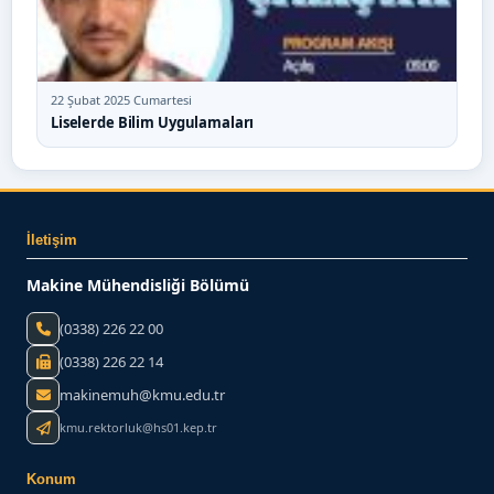
yapacağı…
22 Şubat 2025 Cumartesi
Liselerde Bilim Uygulamaları
İletişim
Makine Mühendisliği Bölümü
(0338) 226 22 00
(0338) 226 22 14
makinemuh@kmu.edu.tr
kmu.rektorluk@hs01.kep.tr
Konum