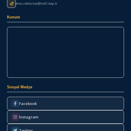
kmu.rektorluk@hs01.kep.tr
Konum
Sosyal Medya
Facebook
İnstagram
Twitter