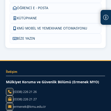
ÖĞRENCİ E - POSTA
KÜTÜPHANE
KMÜ MOBİL VE YEMEKHANE OTOMASYONU
BİZE YAZIN
İletişim
Mülkiyet Koruma ve Güvenlik Bölümü (Ermenek MYO)
(0338) 226 21 26
(0338) 226 21 27
ermenek@kmu.edu.tr