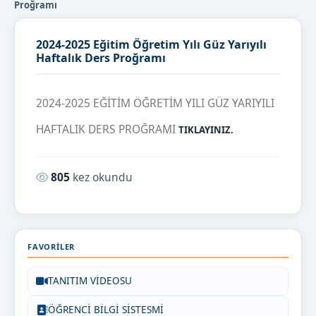
Proğramı
2024-2025 Eğitim Öğretim Yılı Güz Yarıyılı
Haftalık Ders Proğramı
2024-2025 EĞİTİM ÖĞRETİM YILI GÜZ YARIYILI
HAFTALIK DERS PROĞRAMI
TIKLAYINIZ.
Okunma sayısı:
805
kez okundu
FAVORILER
TANITIM VİDEOSU
ÖĞRENCİ BİLGİ SİSTESMİ