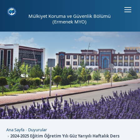
Sayfa kısayolları: Alt+1 Haberler, Alt+2 Etkinlikler, Alt+3 Duyurular b
Mülkiyet Koruma ve Güvenlik Bölümü
(Ermenek MYO)
Ana Sayfa
Duyurular
2024-2025 Eğitim Öğretim Yılı Güz Yarıyılı Haftalık Ders