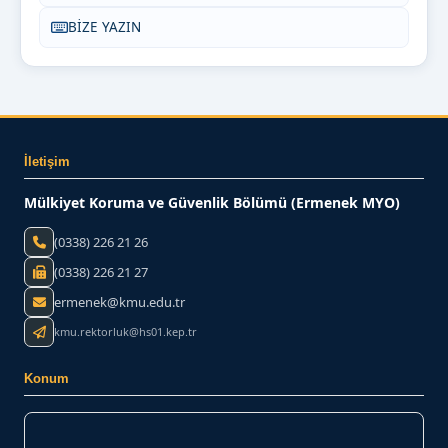
BİZE YAZIN
İletişim
Mülkiyet Koruma ve Güvenlik Bölümü (Ermenek MYO)
(0338) 226 21 26
(0338) 226 21 27
ermenek@kmu.edu.tr
kmu.rektorluk@hs01.kep.tr
Konum