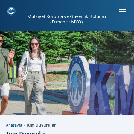
Sayfa kısayolları: Alt+1 Haberler, Alt+2 Etkinlikler, Alt+3 Duyurular b
Mülkiyet Koruma ve Güvenlik Bölümü
(Ermenek MYO)
Anasayfa
Tüm Duyurular
Tüm Duyurular