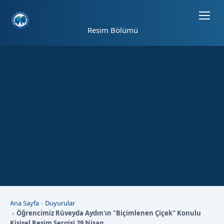
Sayfa kısayolları: Alt+1 Haberler, Alt+2 Etkinlikler, Alt+3 Duyurular b
Resim Bölümü
Ana Sayfa
Duyurular
Öğrencimiz Rüveyda Aydın'ın "Biçimlenen Çiçek" Konulu
Kişisel Resim Sergisi 29 Nisan