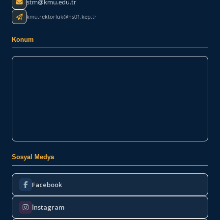
stm@kmu.edu.tr
kmu.rektorluk@hs01.kep.tr
Konum
Sosyal Medya
Facebook
İnstagram