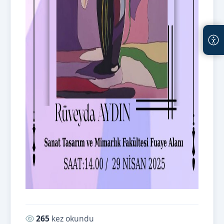
Okunma sayısı:
265
kez okundu