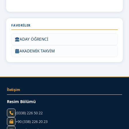
FAVORILER
ADAY ÖĞRENCİ
AKADEMİK TAKVİM
İletişim
Resim Bölümü
(0338) 226 50 22
+90 (338) 226 20 23