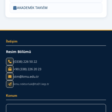
AKADEMİK TAKVİM
İletişim
Resim Bölümü
(0338) 226 50 22
+90 (338) 226 20 23
stm@kmu.edu.tr
kmu.rektorluk@hs01.kep.tr
Konum