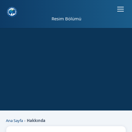
Sayfa kısayolları: Alt+1 Haberler, Alt+2 Etkinlikler, Alt+3 Duyurular b
Resim Bölümü
Ana Sayfa
Hakkında