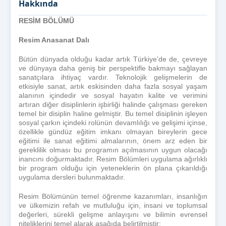
Hakkında
RESİM BÖLÜMÜ
Resim Anasanat Dalı
Bütün dünyada olduğu kadar artık Türkiye’de de, çevreye
ve dünyaya daha geniş bir perspektifle bakmayı sağlayan
sanatçılara ihtiyaç vardır. Teknolojik gelişmelerin de
etkisiyle sanat, artık eskisinden daha fazla sosyal yaşam
alanının içindedir ve sosyal hayatın kalite ve verimini
artıran diğer disiplinlerin işbirliği halinde çalışması gereken
temel bir disiplin haline gelmiştir. Bu temel disiplinin işleyen
sosyal çarkın içindeki rolünün devamlılığı ve gelişimi içinse,
özellikle gündüz eğitim imkanı olmayan bireylerin gece
eğitimi ile sanat eğitimi almalarının, önem arz eden bir
gereklilik olması bu programın açılmasının uygun olacağı
inancını doğurmaktadır. Resim Bölümleri uygulama ağırlıklı
bir program olduğu için yeteneklerin ön plana çıkarıldığı
uygulama dersleri bulunmaktadır.
Resim Bölümünün temel öğrenme kazanımları, insanlığın
ve ülkemizin refah ve mutluluğu için, insani ve toplumsal
değerleri, sürekli gelişme anlayışını ve bilimin evrensel
niteliklerini temel alarak aşağıda belirtilmiştir;