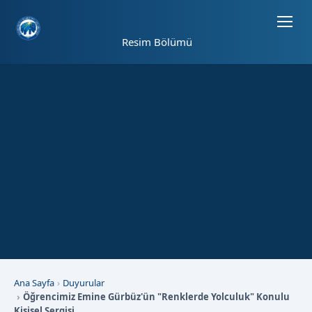
Sayfa kısayolları: Alt+1 Haberler, Alt+2 Etkinlikler, Alt+3 Duyurular b
Resim Bölümü
Ana Sayfa
Duyurular
Öğrencimiz Emine Gürbüz'ün "Renklerde Yolculuk" Konulu
Kişisel Sergisi