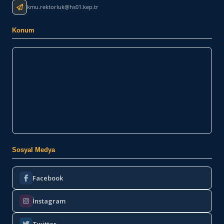
kmu.rektorluk@hs01.kep.tr
Konum
Sosyal Medya
Facebook
İnstagram
Twitter