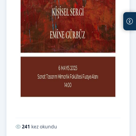
Okunma sayısı:
241
kez okundu