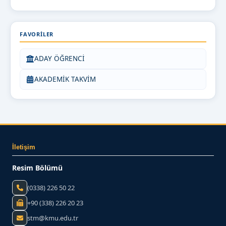
FAVORILER
ADAY ÖĞRENCİ
AKADEMİK TAKVİM
İletişim
Resim Bölümü
(0338) 226 50 22
+90 (338) 226 20 23
stm@kmu.edu.tr