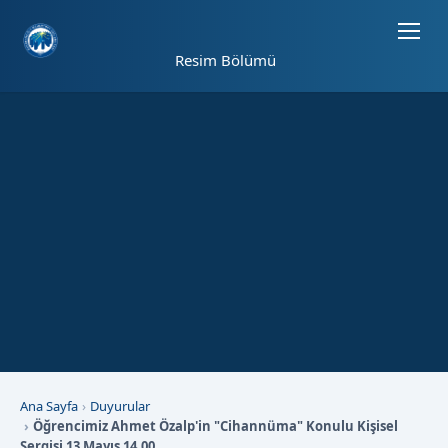
Sayfa kısayolları: Alt+1 Haberler, Alt+2 Etkinlikler, Alt+3 Duyurular b
Resim Bölümü
Ana Sayfa
Duyurular
Öğrencimiz Ahmet Özalp'in "Cihannüma" Konulu Kişisel
Sergisi 13 Mayıs 14.00