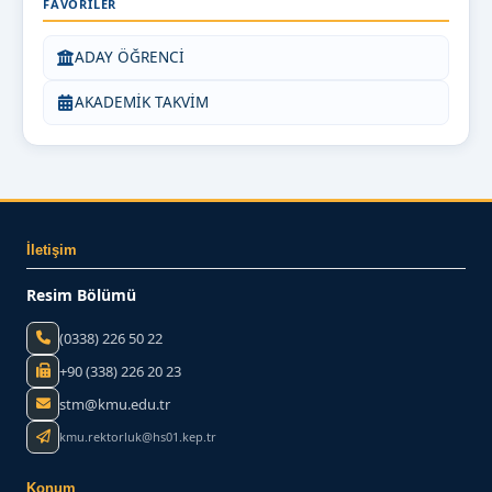
FAVORILER
ADAY ÖĞRENCİ
AKADEMİK TAKVİM
İletişim
Resim Bölümü
(0338) 226 50 22
+90 (338) 226 20 23
stm@kmu.edu.tr
kmu.rektorluk@hs01.kep.tr
Konum