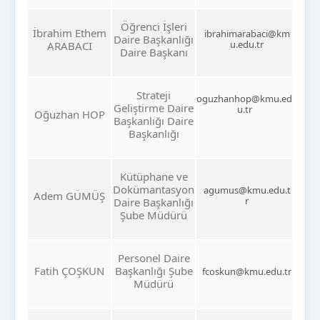
Öğrenci İşleri
İbrahim Ethem
ibrahimarabaci@km
Daire Başkanlığı
u.edu.tr
ARABACI
Daire Başkanı
Strateji
oguzhanhop@kmu.ed
Geliştirme Daire
u.tr
Oğuzhan HOP
Başkanlığı Daire
Başkanlığı
Kütüphane ve
Dokümantasyon
agumus@kmu.edu.t
Adem GÜMÜŞ
r
Daire Başkanlığı
Şube Müdürü
Personel Daire
Fatih ÇOŞKUN
Başkanlığı Şube
fcoskun@kmu.edu.tr
Müdürü