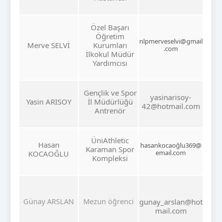
Özel Başarı
Öğretim
nlpmerveselvi@gmail
Merve SELVİ
Kurumları
.com
İlkokul Müdür
Yardımcısı
Gençlik ve Spor
yasinarisoy-
Yasin ARISOY
İl Müdürlüğü
42@hotmail.com
Antrenör
ÜniAthletic
Hasan
hasankocaoğlu369@
Karaman Spor
email.com
KOCAOĞLU
Kompleksi
Günay ARSLAN
Mezun öğrenci
gunay_arslan@hot
mail.com