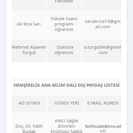
Fakültesi
Yüksek lisans
sarialiriza19@gm
Ali Rıza Sarı
programı
ail.com
öğrencisi
Mehmet Alperen
Doktora
a.turgut96@gmail
Turgut
öğrencisi
.com
HEMŞİRELİK ANA BİLİM DALI DIŞ PAYDAŞ LİSTESİ
AD SOYAD
GÖREV YERİ
E-MAİL ADRESİ
KMU Sağlık
Doç. Dr. Fatih
Bilimleri
fatihbudak@kmu.ed
u.tr
Budak
Enstitüsü Sağlık