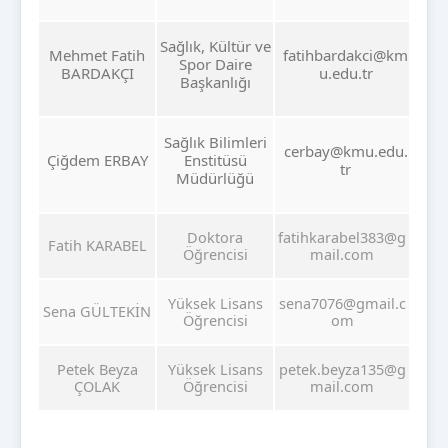
Sağlık, Kültür ve
Mehmet Fatih
fatihbardakci@km
Spor Daire
BARDAKÇI
u.edu.tr
Başkanlığı
Sağlık Bilimleri
cerbay@kmu.edu.
Çiğdem ERBAY
Enstitüsü
tr
Müdürlüğü
Doktora
fatihkarabel383@g
Fatih KARABEL
Öğrencisi
mail.com
Yüksek Lisans
sena7076@gmail.c
Sena GÜLTEKİN
Öğrencisi
om
Petek Beyza
Yüksek Lisans
petek.beyza135@g
ÇOLAK
Öğrencisi
mail.com