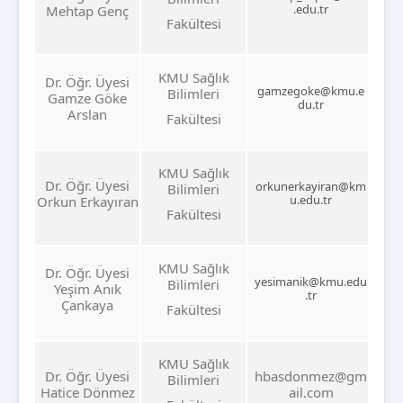
.edu.tr
Mehtap Genç
Fakültesi
KMU Sağlık
Dr. Öğr. Üyesi
gamzegoke@kmu.e
Bilimleri
Gamze Göke
du.tr
Arslan
Fakültesi
KMU Sağlık
Dr. Öğr. Üyesi
orkunerkayiran@km
Bilimleri
u.edu.tr
Orkun Erkayıran
Fakültesi
KMU Sağlık
Dr. Öğr. Üyesi
yesimanik@kmu.edu
Bilimleri
Yeşim Anık
.tr
Çankaya
Fakültesi
KMU Sağlık
Dr. Öğr. Üyesi
hbasdonmez@gm
Bilimleri
Hatice Dönmez
ail.com