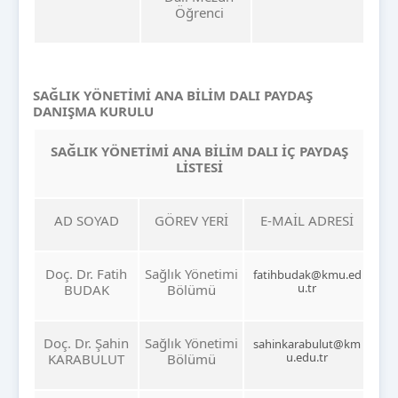
Öğrenci
SAĞLIK YÖNETİMİ ANA BİLİM DALI PAYDAŞ
DANIŞMA KURULU
SAĞLIK YÖNETİMİ ANA BİLİM DALI İÇ PAYDAŞ
LİSTESİ
AD SOYAD
GÖREV YERİ
E-MAİL ADRESİ
Doç. Dr. Fatih
Sağlık Yönetimi
fatihbudak@kmu.ed
u.tr
BUDAK
Bölümü
Doç. Dr. Şahin
Sağlık Yönetimi
sahinkarabulut@km
u.edu.tr
KARABULUT
Bölümü