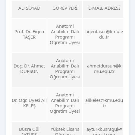
AD SOYAD
GÖREV YERİ
E-MAİL ADRESİ
Anatomi
Prof. Dr. Figen
Anabilim Dalı
figentaser@kmu.e
TAŞER
Programı
du.tr
Öğretim Üyesi
Anatomi
Doç. Dr. Ahmet
Anabilim Dalı
ahmetdursun@k
DURSUN
Programı
mu.edu.tr
Öğretim Üyesi
Anatomi
Dr. Öğr. Üyesi Ali
Anabilim Dalı
alikeles@kmu.edu
KELEŞ
Programı
.tr
Öğretim Üyesi
Büşra Gül
Yüksek Lisans
ayturkbusragul@
AYTÜRK
Öğrencisi
gmail.com