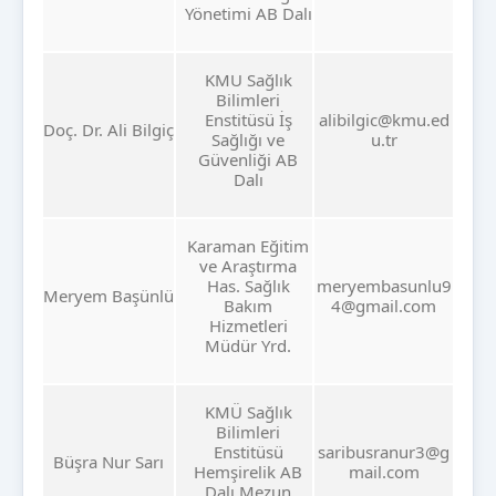
Yönetimi AB Dalı
KMU Sağlık
Bilimleri
Enstitüsü İş
alibilgic@kmu.ed
Doç. Dr. Ali Bilgiç
Sağlığı ve
u.tr
Güvenliği AB
Dalı
Karaman Eğitim
ve Araştırma
Has. Sağlık
meryembasunlu9
Meryem Başünlü
Bakım
4@gmail.com
Hizmetleri
Müdür Yrd.
KMÜ Sağlık
Bilimleri
Enstitüsü
saribusranur3@g
Büşra Nur Sarı
Hemşirelik AB
mail.com
Dalı Mezun