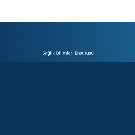
Sayfa kısayolları: Alt+1 Haberler, Alt+2 Etkinlikler, Alt+3 Duyurular b
Sağlık Bilimleri Enstitüsü