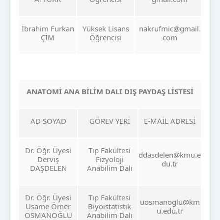
İbrahim Furkan
Yüksek Lisans
nakrufmic@gmail.
ÇİM
Öğrencisi
com
ANATOMİ ANA BİLİM DALI DIŞ PAYDAŞ LİSTESİ
AD SOYAD
GÖREV YERİ
E-MAİL ADRESİ
Dr. Öğr. Üyesi
Tıp Fakültesi
ddasdelen@kmu.e
Derviş
Fizyoloji
du.tr
DAŞDELEN
Anabilim Dalı
Dr. Öğr. Üyesi
Tıp Fakültesi
uosmanoglu@km
Usame Ömer
Biyoistatistik
u.edu.tr
OSMANOĞLU
Anabilim Dalı