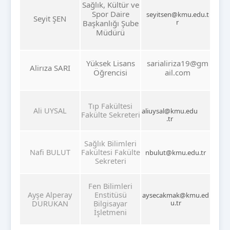
Sağlık, Kültür ve
Spor Daire
seyitsen@kmu.edu.t
Seyit ŞEN
r
Başkanlığı Şube
Müdürü
Yüksek Lisans
sarialiriza19@gm
Alirıza SARI
Öğrencisi
ail.com
Tıp Fakültesi
Ali UYSAL
aliuysal@kmu.edu
Fakülte Sekreteri
.tr
Sağlık Bilimleri
Nafi BULUT
Fakültesi Fakülte
nbulut@kmu.edu.tr
Sekreteri
Fen Bilimleri
Ayşe Alperay
Enstitüsü
aysecakmak@kmu.ed
DURUKAN
Bilgisayar
u.tr
İşletmeni