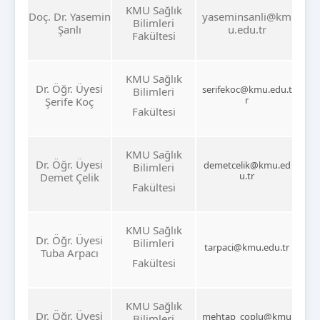
KMU Sağlık
Doç. Dr. Yasemin
yaseminsanli@km
Bilimleri
Şanlı
u.edu.tr
Fakültesi
KMU Sağlık
Dr. Öğr. Üyesi
serifekoc@kmu.edu.t
Bilimleri
r
Şerife Koç
Fakültesi
KMU Sağlık
Dr. Öğr. Üyesi
demetcelik@kmu.ed
Bilimleri
u.tr
Demet Çelik
Fakültesi
KMU Sağlık
Dr. Öğr. Üyesi
Bilimleri
tarpaci@kmu.edu.tr
Tuba Arpacı
Fakültesi
KMU Sağlık
Dr. Öğr. Üyesi
mehtap_coplu@kmu
Bilimleri