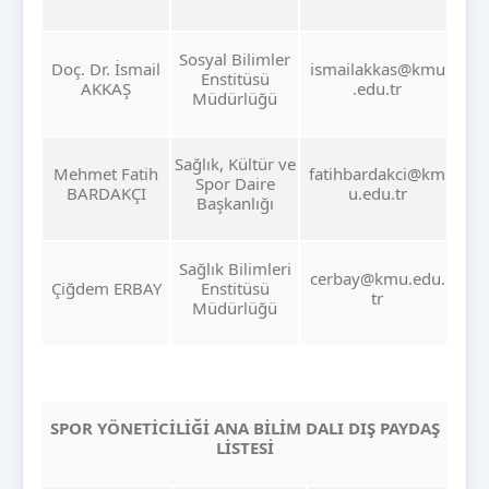
Sosyal Bilimler
Doç. Dr. İsmail
ismailakkas@kmu
Enstitüsü
AKKAŞ
.edu.tr
Müdürlüğü
Sağlık, Kültür ve
Mehmet Fatih
fatihbardakci@km
Spor Daire
BARDAKÇI
u.edu.tr
Başkanlığı
Sağlık Bilimleri
cerbay@kmu.edu.
Çiğdem ERBAY
Enstitüsü
tr
Müdürlüğü
SPOR YÖNETİCİLİĞİ ANA BİLİM DALI DIŞ PAYDAŞ
LİSTESİ