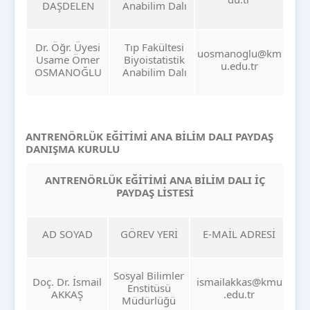
DAŞDELEN
Anabilim Dalı
Dr. Öğr. Üyesi
Tıp Fakültesi
uosmanoglu@km
Usame Ömer
Biyoistatistik
u.edu.tr
OSMANOĞLU
Anabilim Dalı
ANTRENÖRLÜK EĞİTİMİ ANA BİLİM DALI PAYDAŞ
DANIŞMA KURULU
ANTRENÖRLÜK EĞİTİMİ
ANA BİLİM DALI İÇ
PAYDAŞ LİSTESİ
AD SOYAD
GÖREV YERİ
E-MAİL ADRESİ
Sosyal Bilimler
Doç. Dr. İsmail
ismailakkas@kmu
Enstitüsü
AKKAŞ
.edu.tr
Müdürlüğü