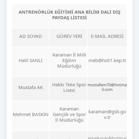
ANTRENÖRLÜK EĞİTİMİ
ANA BİLİM DALI DIŞ
PAYDAŞ LİSTESİ
AD SOYAD
GÖREV YERİ
E-MAİL ADRESİ
Karaman İl Milli
Halil SANLI
Eğitim
meb@hs01.kep.tr
Müdürlüğü
Hakkı Teke Spor
mustafam70@hotma
Mustafa AK
il.com
Lisesi
Karaman
karaman@gsb.go
Mehmet BASKIN
Gençlik ve Spor
v.tr
İl Müdürlüğü
emekgok@hotmai