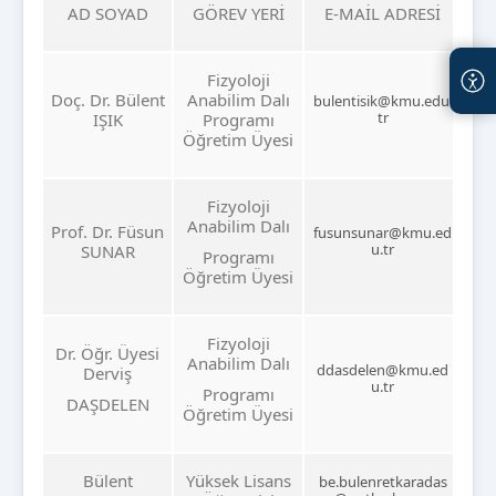
AD SOYAD
GÖREV YERİ
E-MAİL ADRESİ
Fizyoloji
Doç. Dr. Bülent
Anabilim Dalı
bulentisik@kmu.edu.
tr
IŞIK
Programı
Öğretim Üyesi
Fizyoloji
Anabilim Dalı
Prof. Dr. Füsun
fusunsunar@kmu.ed
u.tr
SUNAR
Programı
Öğretim Üyesi
Fizyoloji
Dr. Öğr. Üyesi
Anabilim Dalı
ddasdelen@kmu.ed
Derviş
u.tr
Programı
DAŞDELEN
Öğretim Üyesi
Bülent
Yüksek Lisans
be.bulenretkaradas