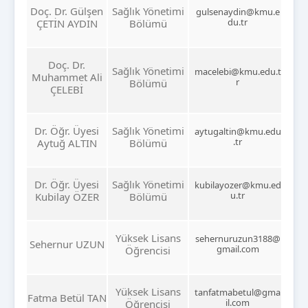
Doç. Dr. Gülşen
Sağlık Yönetimi
gulsenaydin@kmu.e
du.tr
ÇETİN AYDIN
Bölümü
Doç. Dr.
Sağlık Yönetimi
macelebi@kmu.edu.t
Muhammet Ali
r
Bölümü
ÇELEBİ
Dr. Öğr. Üyesi
Sağlık Yönetimi
aytugaltin@kmu.edu
.tr
Aytuğ ALTIN
Bölümü
Dr. Öğr. Üyesi
Sağlık Yönetimi
kubilayozer@kmu.ed
u.tr
Kubilay ÖZER
Bölümü
Yüksek Lisans
sehernuruzun3188@
Sehernur UZUN
gmail.com
Öğrencisi
Yüksek Lisans
tanfatmabetul@gma
Fatma Betül TAN
il.com
Öğrencisi