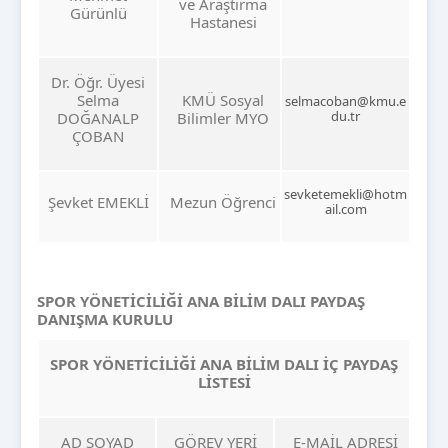
ve Araştırma
Gürünlü
Hastanesi
Dr. Öğr. Üyesi
Selma
KMÜ Sosyal
selmacoban@kmu.e
du.tr
DOĞANALP
Bilimler MYO
ÇOBAN
sevketemekli@hotm
Şevket EMEKLİ
Mezun Öğrenci
ail.com
SPOR YÖNETİCİLİĞİ ANA BİLİM DALI PAYDAŞ
DANIŞMA KURULU
SPOR YÖNETİCİLİĞİ ANA BİLİM DALI İÇ PAYDAŞ
LİSTESİ
AD SOYAD
GÖREV YERİ
E-MAİL ADRESİ