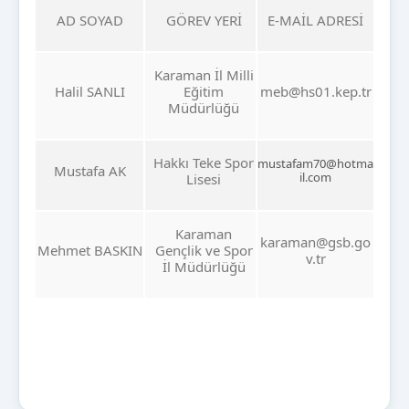
AD SOYAD
GÖREV YERİ
E-MAİL ADRESİ
Karaman İl Milli
Halil SANLI
Eğitim
meb@hs01.kep.tr
Müdürlüğü
Hakkı Teke Spor
mustafam70@hotma
Mustafa AK
il.com
Lisesi
Karaman
karaman@gsb.go
Mehmet BASKIN
Gençlik ve Spor
v.tr
İl Müdürlüğü