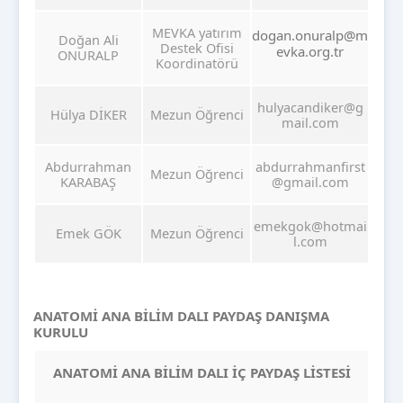
MEVKA yatırım
dogan.onuralp@m
Doğan Ali
Destek Ofisi
evka.org.tr
ONURALP
Koordinatörü
hulyacandiker@g
Hülya DİKER
Mezun Öğrenci
mail.com
Abdurrahman
abdurrahmanfirst
Mezun Öğrenci
KARABAŞ
@gmail.com
emekgok@hotmai
Emek GÖK
Mezun Öğrenci
l.com
ANATOMİ ANA BİLİM DALI PAYDAŞ DANIŞMA
KURULU
ANATOMİ ANA BİLİM DALI İÇ PAYDAŞ LİSTESİ