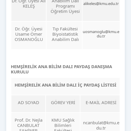
Dr. Öğr. Üyesi Ali
Anabilim Dalı
alikeles@kmu.edu.tr
KELEŞ
Programı
Öğretim Üyesi
Dr. Öğr. Üyesi
Tıp Fakültesi
uosmanoglu@kmu.e
Usame Ömer
Biyoistatistik
du.tr
OSMANOĞLU
Anabilim Dalı
HEMŞİRELİK ANA BİLİM DALI PAYDAŞ DANIŞMA
KURULU
HEMŞİRELİK ANA BİLİM DALI İÇ PAYDAŞ LİSTESİ
AD SOYAD
GÖREV YERİ
E-MAİL ADRESİ
Prof. Dr. Nejla
KMU Sağlık
ncanbulat@kmu.e
CANBULAT
Bilimleri
du.tr
ŞAHİNER
Fakültesi