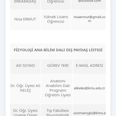
@outlook.com
ERKARADAŞ
Öğrencisi
Yüksek Lisans
nisaermut@gmail.co
Nisa ERMUT
m
Öğrencisi
FİZYOLOJİ ANA BİLİM DALI DIŞ PAYDAŞ LİSTESİ
AD SOYAD
GÖREV YERİ
E-MAİL ADRESİ
Anatomi
Dr. Öğr. Üyesi Ali
Anabilim Dalı
alikeles@kmu.edu.tr
KELEŞ
Programı
Öğretim Üyesi
Dr. Öğr. Üyesi
Tıp Fakültesi
uosmanoglu@kmu.e
Usame Ömer
Biyoistatistik