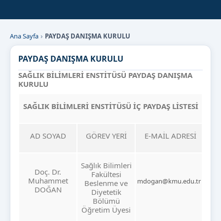
Ana Sayfa
PAYDAŞ DANIŞMA KURULU
PAYDAŞ DANIŞMA KURULU
SAĞLIK BİLİMLERİ ENSTİTÜSÜ PAYDAŞ DANIŞMA
KURULU
SAĞLIK BİLİMLERİ ENSTİTÜSÜ İÇ PAYDAŞ LİSTESİ
AD SOYAD
GÖREV YERİ
E-MAİL ADRESİ
Sağlık Bilimleri
Doç. Dr.
Fakültesi
Muhammet
mdogan@kmu.edu.tr
Beslenme ve
DOĞAN
Diyetetik
Bölümü
Öğretim Üyesi