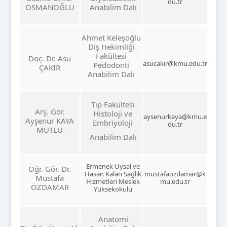
du.tr
OSMANOĞLU
Anabilim Dalı
Ahmet Keleşoğlu
Diş Hekimliği
Fakültesi
Doç. Dr. Asu
asucakir@kmu.edu.tr
Pedodonti
ÇAKIR
Anabilim Dalı
Tıp Fakültesi
Arş. Gör.
Histoloji ve
aysenurkaya@kmu.e
Ayşenur KAYA
Embriyoloji
du.tr
MUTLU
Anabilim Dalı
Ermenek Uysal ve
Öğr. Gör. Dr.
Hasan Kalan Sağlık
mustafaozdamar@k
Mustafa
Hizmetleri Meslek
mu.edu.tr
ÖZDAMAR
Yüksekokulu
Anatomi