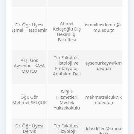
Ahmet
Dr. Ögr. Üyesi
ismailtasdemir@k
Keleşoğlu Diş
İsmail Taşdemir
mu.edu.tr
Hekimliği
Fakültesi
Tıp Fakültesi
Arş. Gör.
Histoloji ve
aysenurkaya@km
Ayşenur KAYA
Embriyoloji
u.edu.tr
MUTLU
Anabilim Dalı
Sağlık
Öğr. Gör.
Hizmetleri
mehmetselcuk@k
Mehmet SELÇUK
Meslek
mu.edu.tr
Yüksekokulu
Dr. Öğr. Üyesi
Tıp Fakültesi
ddasdelen@kmu.e
Derviş
Fizyoloji
du.tr