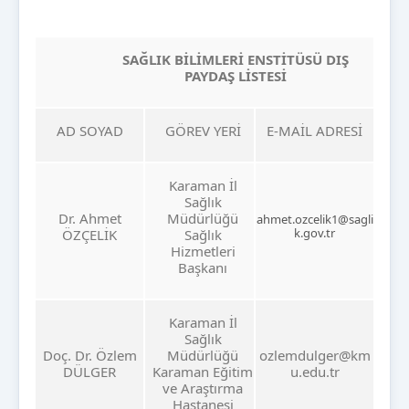
SAĞLIK BİLİMLERİ ENSTİTÜSÜ DIŞ
PAYDAŞ LİSTESİ
AD SOYAD
GÖREV YERİ
E-MAİL ADRESİ
Karaman İl
Sağlık
Dr. Ahmet
Müdürlüğü
ahmet.ozcelik1@sagli
k.gov.tr
ÖZÇELİK
Sağlık
Hizmetleri
Başkanı
Karaman İl
Sağlık
Doç. Dr. Özlem
Müdürlüğü
ozlemdulger@km
DÜLGER
Karaman Eğitim
u.edu.tr
ve Araştırma
Hastanesi