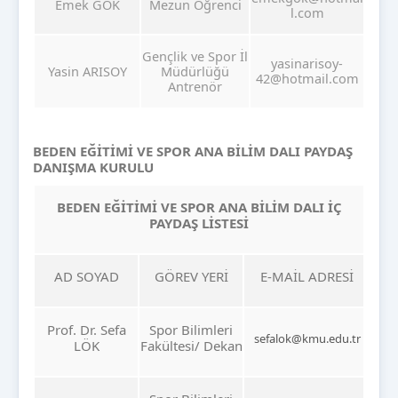
Emek GÖK
Mezun Öğrenci
l.com
Gençlik ve Spor İl
yasinarisoy-
Yasin ARISOY
Müdürlüğü
42@hotmail.com
Antrenör
BEDEN EĞİTİMİ VE SPOR ANA BİLİM DALI PAYDAŞ
DANIŞMA KURULU
BEDEN EĞİTİMİ VE SPOR ANA BİLİM DALI İÇ
PAYDAŞ LİSTESİ
AD SOYAD
GÖREV YERİ
E-MAİL ADRESİ
Prof. Dr. Sefa
Spor Bilimleri
sefalok@kmu.edu.tr
LÖK
Fakültesi/ Dekan