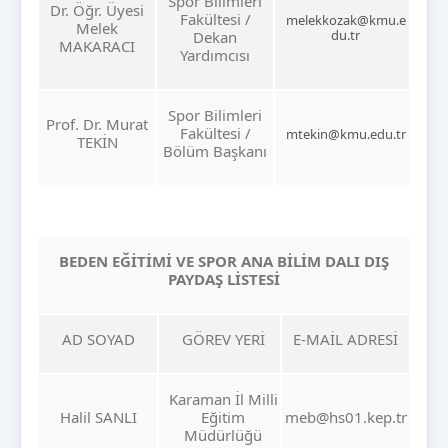
Spor Bilimleri
Dr. Öğr. Üyesi
Fakültesi /
melekkozak@kmu.e
Melek
du.tr
Dekan
MAKARACI
Yardımcısı
Spor Bilimleri
Prof. Dr. Murat
Fakültesi /
mtekin@kmu.edu.tr
TEKİN
Bölüm Başkanı
BEDEN EĞİTİMİ VE SPOR ANA BİLİM DALI DIŞ
PAYDAŞ LİSTESİ
AD SOYAD
GÖREV YERİ
E-MAİL ADRESİ
Karaman İl Milli
Halil SANLI
Eğitim
meb@hs01.kep.tr
Müdürlüğü