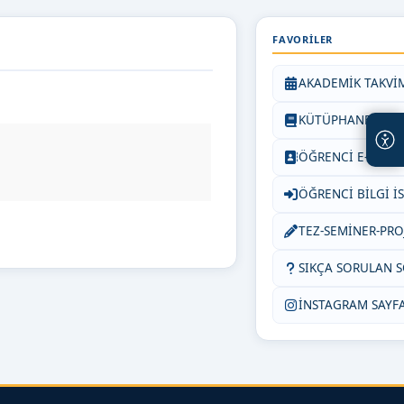
FAVORILER
AKADEMİK TAKVİ
KÜTÜPHANE
ÖĞRENCİ E-POST
ÖĞRENCİ BİLGİ İ
TEZ-SEMİNER-PRO
SIKÇA SORULAN 
İNSTAGRAM SAYF