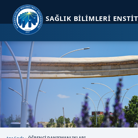
Sayfa kısayolları: Alt+1 Haberler, Alt+2 Etkinlikler, Alt+3 Duyurular b
SAĞLIK BILIMLERI ENSTI