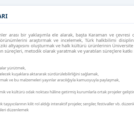
ARI
iplinler arası bir yaklaşımla ele alarak, başta Karaman ve çevresi
örünümlerini araştırmak ve incelemek, Türk halkbilimi disiplini
ziki altyapısını oluşturmak ve halk kültürü ürünlerinin Üniversit
üreçleri, metodik olarak yaratmak ve yaratılan süreçlere katkı
malar yürütmek,
lecek kuşaklara aktararak sürdürülebilirliğini sağlamak,
rmak ve bu malzemeleri yayınlar aracılığıyla kamuoyuyla paylaşmak,
k ve kültürü odak noktası hâline getirmiş kurumlarla ortak projeler geliştirer
taşıyıcılarının kilit rol aldığı interaktif projeler, sergiler, festivaller vb. düze
gileri düzenlemek