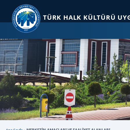
Sayfa kısayolları: Alt+1 Haberler, Alt+2 Etkinlikler, Alt+3 Duyurular b
TÜRK HALK KÜLTÜRÜ UY