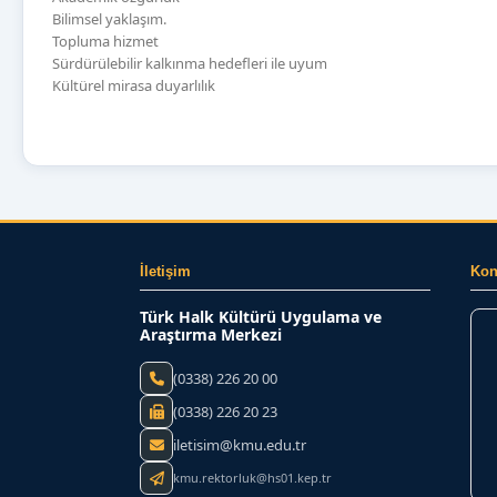
Bilimsel yaklaşım.
Topluma hizmet
Sürdürülebilir kalkınma hedefleri ile uyum
Kültürel mirasa duyarlılık
İletişim
Ko
Türk Halk Kültürü Uygulama ve
Araştırma Merkezi
(0338) 226 20 00
(0338) 226 20 23
iletisim@kmu.edu.tr
kmu.rektorluk@hs01.kep.tr