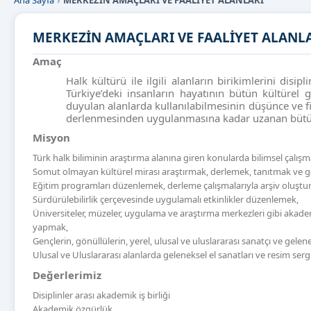
Ana Sayfa
MERKEZİN AMAÇLARI VE FAALİYET ALANLARI
MERKEZİN AMAÇLARI VE FAALİYET ALANL
Amaç
Halk kültürü ile ilgili alanların birikimlerini dis
Türkiye’deki insanların hayatının bütün kültürel g
duyulan alanlarda kullanılabilmesinin düşünce ve fi
derlenmesinden uygulanmasına kadar uzanan bütün s
Misyon
Türk halk biliminin araştırma alanına giren konularda bilimsel çalış
Somut olmayan kültürel mirası araştırmak, derlemek, tanıtmak ve ge
Eğitim programları düzenlemek, derleme çalışmalarıyla arşiv oluştu
Sürdürülebilirlik çerçevesinde uygulamalı etkinlikler düzenlemek,
Üniversiteler, müzeler, uygulama ve araştırma merkezleri gibi akademi
yapmak,
Gençlerin, gönüllülerin, yerel, ulusal ve uluslararası sanatçı ve gelenek 
Ulusal ve Uluslararası alanlarda geleneksel el sanatları ve resim ser
Değerlerimiz
Disiplinler arası akademik iş birliği
Akademik özgürlük