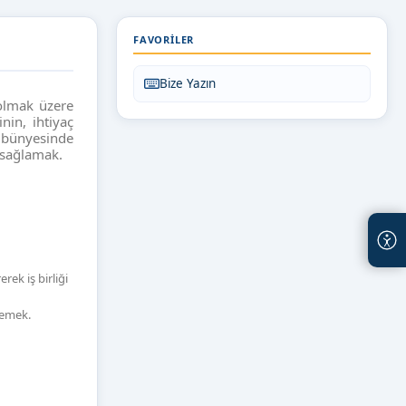
FAVORILER
Bize Yazın
 olmak üzere
nin, ihtiyaç
e bünyesinde
 sağlamak.
ek iş birliği
nlemek.