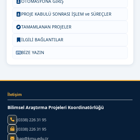
OTOMASYONA GİRİŞ
PROJE KABULÜ SONRASI İŞLEM ve SÜREÇLER
TAMAMLANAN PROJELER
İLGİLİ BAĞLANTILAR
BİZE YAZIN
İletişim
Bilimsel Araştırma Projeleri Koordinatörlüğü
(0338) 226 31 95
(0338) 226 31 95
bap@kmu.edu.tr