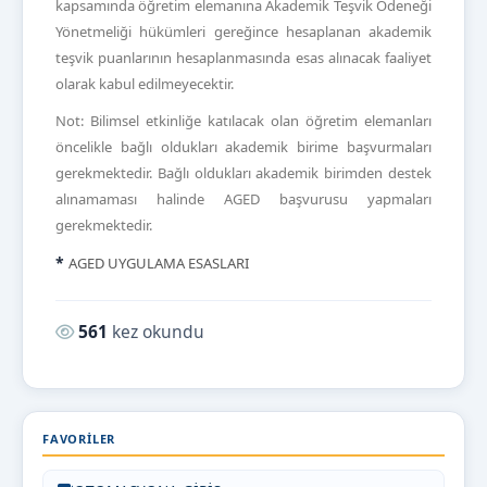
kapsamında öğretim elemanına Akademik Teşvik Ödeneği
Yönetmeliği hükümleri gereğince hesaplanan akademik
teşvik puanlarının hesaplanmasında esas alınacak faaliyet
olarak kabul edilmeyecektir.
Not: Bilimsel etkinliğe katılacak olan öğretim elemanları
öncelikle bağlı oldukları akademik birime başvurmaları
gerekmektedir. B
ağlı oldukları akademik birimden destek
alınamaması halinde AGED başvurusu yapmaları
gerekmektedir.
*
AGED UYGULAMA ESASLARI
Okunma sayısı:
561
kez okundu
FAVORILER