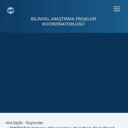
Sayfa kısayolları: Alt+1 Haberler, Alt+2 Etkinlikler, Alt+3 Duyurular b
BİLİMSEL ARAŞTIRMA PROJELERİ
KOORDİNATÖRLÜĞÜ
Ana Sayfa
Duyurular