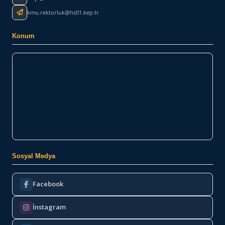
kmu.rektorluk@hs01.kep.tr
Konum
Sosyal Medya
Facebook
İnstagram