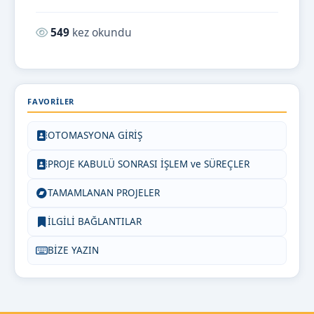
Okunma sayısı:
549
kez okundu
FAVORILER
OTOMASYONA GİRİŞ
PROJE KABULÜ SONRASI İŞLEM ve SÜREÇLER
TAMAMLANAN PROJELER
İLGİLİ BAĞLANTILAR
BİZE YAZIN