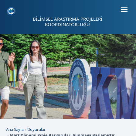
Sayfa kısayolları: Alt+1 Haberler, Alt+2 Etkinlikler, Alt+3 Duyurular b
BİLİMSEL ARAŞTIRMA PROJELERİ
KOORDİNATÖRLÜĞÜ
Ana Sayfa
Duyurular
Mart Dönemi Proje Başvuruları Alınmaya Başlamıştır.