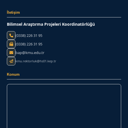
İletişim
Bilimsel Araştırma Projeleri Koordinatörlüğü
(0338) 226 31 95
(0338) 226 31 95
bap@kmu.edu.tr
kmu.rektorluk@hs01.kep.tr
Konum