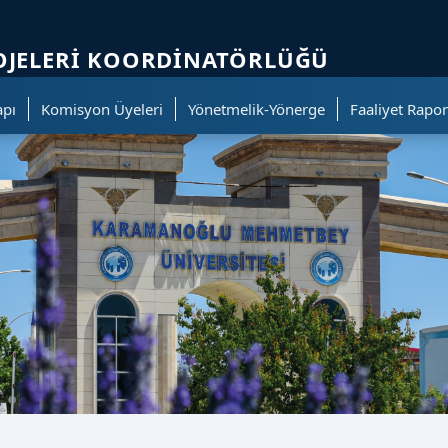
ölümüne geçer.
ROJELERI KOORDINATÖRLÜĞÜ
apı
Komisyon Üyeleri
Yönetmelik-Yönerge
Faaliyet Rapor