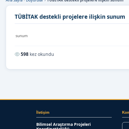
Ana Sayfa
Duyurular
TÜBİTAK destekli projelere ilişkin sunum
TÜBİTAK destekli projelere ilişkin sunum
sunum
Okunma sayısı:
598
kez okundu
İletişim
Ko
Bilimsel Araştırma Projeleri
Koordinatörlüğü