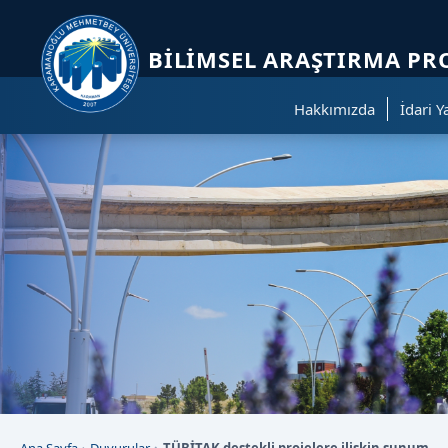
Sayfa kısayolları: Alt+1 Haberler, Alt+2 Etkinlikler, Alt+3 Duyurular b
BILIMSEL ARAŞTIRMA P
Hakkımızda
İdari Y