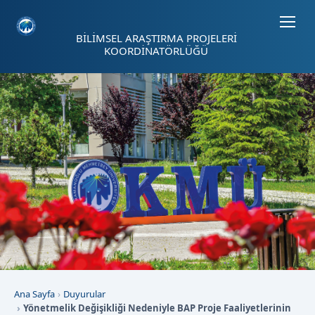
Sayfa kısayolları: Alt+1 Haberler, Alt+2 Etkinlikler, Alt+3 Duyurular b
BİLİMSEL ARAŞTIRMA PROJELERİ
KOORDİNATÖRLÜĞÜ
Ana Sayfa
Duyurular
Yönetmelik Değişikliği Nedeniyle BAP Proje Faaliyetlerinin