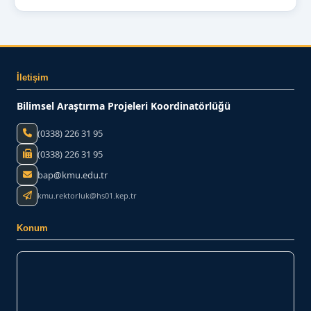
İletişim
Bilimsel Araştırma Projeleri Koordinatörlüğü
(0338) 226 31 95
(0338) 226 31 95
bap@kmu.edu.tr
kmu.rektorluk@hs01.kep.tr
Konum