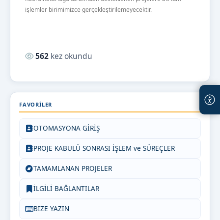
işlemler birimimizce gerçekleştirilemeyecektir.
Okunma sayısı:
562
kez okundu
FAVORILER
OTOMASYONA GİRİŞ
PROJE KABULÜ SONRASI İŞLEM ve SÜREÇLER
TAMAMLANAN PROJELER
İLGİLİ BAĞLANTILAR
BİZE YAZIN