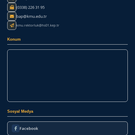
(0338) 226 31 95
bap@kmu.edu.tr
kmu.rektorluk@hs01.kep.tr
Konum
Sosyal Medya
Facebook