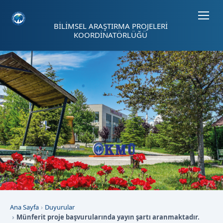
Sayfa kısayolları: Alt+1 Haberler, Alt+2 Etkinlikler, Alt+3 Duyurular b
BİLİMSEL ARAŞTIRMA PROJELERİ
KOORDİNATÖRLÜĞÜ
Ana Sayfa
Duyurular
Münferit proje başvurularında yayın şartı aranmaktadır.