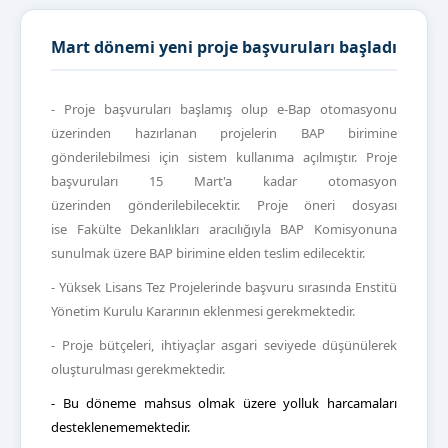
Mart dönemi yeni proje başvuruları başladı
- Proje başvuruları başlamış olup e-Bap otomasyonu
üzerinden hazırlanan p
rojelerin
BAP birimine
gönderilebilmesi için sistem kullanıma açılmıştır. P
roje
başvuruları
15 Mart'a kadar otomasyon
üzerinden
gönderilebilecektir. Proje öneri dosyası
ise
Fakülte Dekanlıkları aracılığıyla BAP Komisyonuna
sunulmak üzere BAP birimine
elden
teslim edilecektir.
- Yüksek Lisans Tez Projelerinde başvuru sırasında Enstitü
Yönetim Kurulu Kararının eklenmesi gerekmektedir.
- Proje bütçeleri, ihtiyaçlar asgari seviyede düşünülerek
oluşturulması gerekmektedir.
- Bu döneme mahsus olmak üzere yolluk harcamaları
desteklenememektedir.