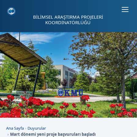
Sayfa kısayolları: Alt+1 Haberler, Alt+2 Etkinlikler, Alt+3 Duyurular b
BİLİMSEL ARAŞTIRMA PROJELERİ
KOORDİNATÖRLÜĞÜ
Ana Sayfa
Duyurular
Mart dönemi yeni proje başvuruları başladı