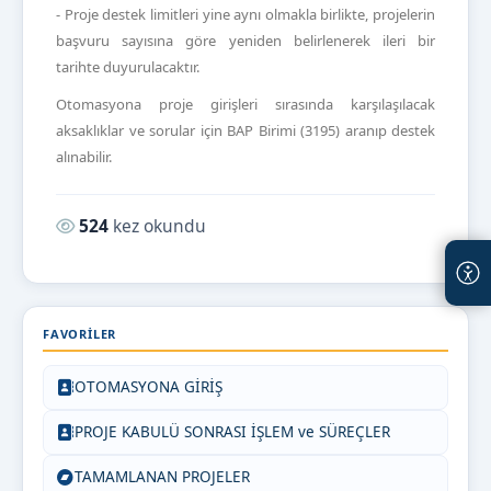
- Proje destek limitleri yine aynı olmakla birlikte, projelerin
başvuru sayısına göre yeniden belirlenerek
ileri bir
tarihte
duyurulacaktır.
Otomasyona proje girişleri sırasında karşılaşılacak
aksaklıklar ve sorular için BAP Birimi (3195) aranıp destek
alınabilir.
Okunma sayısı:
524
kez okundu
FAVORILER
OTOMASYONA GİRİŞ
PROJE KABULÜ SONRASI İŞLEM ve SÜREÇLER
TAMAMLANAN PROJELER