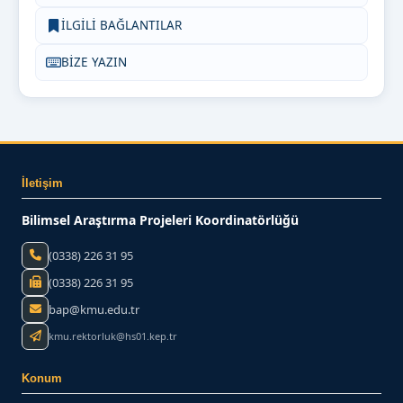
İLGİLİ BAĞLANTILAR
BİZE YAZIN
İletişim
Bilimsel Araştırma Projeleri Koordinatörlüğü
(0338) 226 31 95
(0338) 226 31 95
bap@kmu.edu.tr
kmu.rektorluk@hs01.kep.tr
Konum