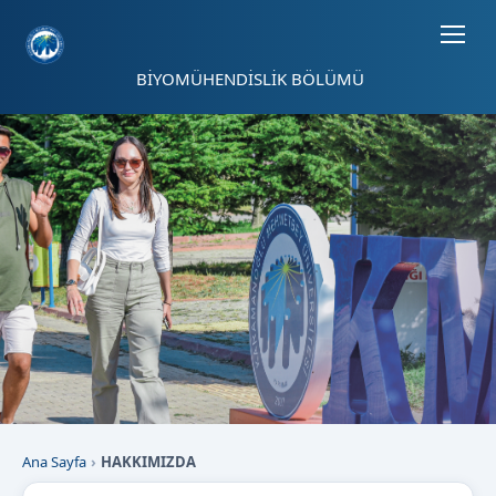
Sayfa kısayolları: Alt+1 Haberler, Alt+2 Etkinlikler, Alt+3 Duyurular b
BİYOMÜHENDİSLİK BÖLÜMÜ
Ana Sayfa
HAKKIMIZDA