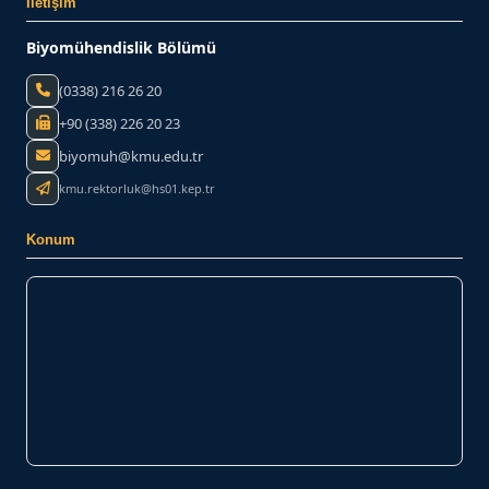
İletişim
Biyomühendislik Bölümü
(0338) 216 26 20
+90 (338) 226 20 23
biyomuh@kmu.edu.tr
kmu.rektorluk@hs01.kep.tr
Konum