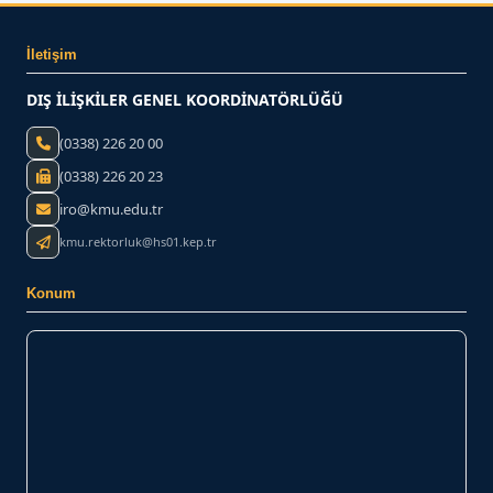
İletişim
DIŞ İLİŞKİLER GENEL KOORDİNATÖRLÜĞÜ
(0338) 226 20 00
(0338) 226 20 23
iro@kmu.edu.tr
kmu.rektorluk@hs01.kep.tr
Konum