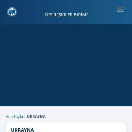
Sayfa kısayolları: Alt+1 Haberler, Alt+2 Etkinlikler, Alt+3 Duyurular b
DIŞ İLİŞKİLER BİRİMİ
Ana Sayfa
UKRAYNA
UKRAYNA