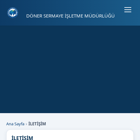
Sayfa kısayolları: Alt+1 Haberler, Alt+2 Etkinlikler, Alt+3 Duyurular b
DÖNER SERMAYE İŞLETME MÜDÜRLÜĞÜ
Ana Sayfa
İLETİŞİM
İLETİŞİM