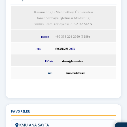
Karamanoğlu Mehmetbey Üniversitesi
Döner Sermaye İşletmesi
Müdürlüğü
Yunus Emre Yerleşkesi
/ KARAMAN
+90 338 226 2000 (3280)
Telefon
+90 338 226 2
023
Faks
dosim@kmu.edu.tr
E-Posta
kmu.edu.tr/dosim
Web
FAVORILER
KMÜ ANA SAYFA