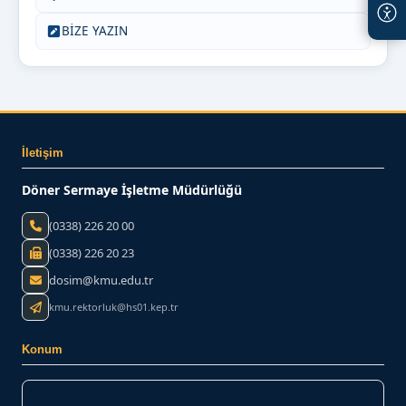
BİZE YAZIN
İletişim
Döner Sermaye İşletme Müdürlüğü
(0338) 226 20 00
(0338) 226 20 23
dosim@kmu.edu.tr
kmu.rektorluk@hs01.kep.tr
Konum