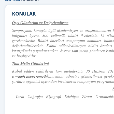
Ana Sayfa
KONULAR
KONULAR
Özet Gönderimi ve Değerlendirme
Sempozyum, konuyla ilgili akademisyen ve araştırmacıların k
bulguları içeren 300 kelimelik bildiri özetlerinin 15 N
gerekmektedir. Bildiri önerileri sempozyum konuları, bili
değerlendirilecektir. Kabul edilen/edilmeyen bildiri özetle
kitapçığında yayınlanacaktır. Ayrıca tam metin gönderen katılı
ve İngilizce'dir.
Tam Metin Gönderimi
Kabul edilen bildirilerin tam metinlerinin 30 Haziran 20
kmu.edu.tr adresine gönderilmesi gerekm
ermeneksempozyumu@
şartlara uygunluk açısından incelenerek sempozyum programına 
Tarih - Coğrafya - Biyografi - Edebiyat - Ziraat -
Ormancılık