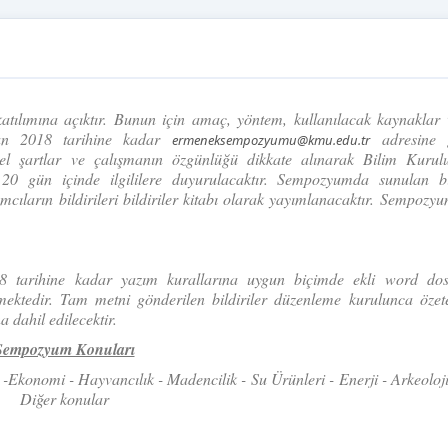
atılımına açıktır. Bunun için amaç, yöntem, kullanılacak kaynaklar
isan 2018 tarihine kadar
adresine g
ermeneksempozyumu@kmu.edu.tr
msel şartlar ve çalışmanın özgünlüğü dikkate alınarak Bilim Kurul
ri 20 gün içinde ilgililere duyurulacaktır. Sempozyumda sunulan bi
mcıların bildirileri bildiriler kitabı olarak yayımlanacaktır. Sempozyu
18 tarihine kadar yazım kurallarına uygun biçimde ekli word do
ektedir. Tam metni gönderilen bildiriler düzenleme kurulunca özete
dahil edilecektir.
Sempozyum Konuları
 -Ekonomi - Hayvancılık - Madencilik -
Su Ürünleri -
Enerji - Arkeoloj
Diğer konular