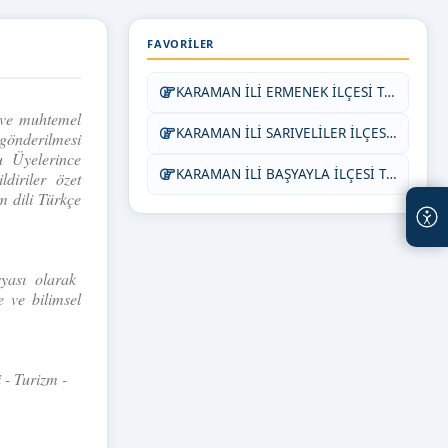
FAVORILER
KARAMAN İLİ ERMENEK İLÇESİ TANITIM VİDEOSU
 ve muhtemel
KARAMAN İLİ SARIVELİLER İLÇESİ TANITIM VİDEOSU
önderilmesi
u Üyelerince
KARAMAN İLİ BAŞYAYLA İLÇESİ TANITIMI
ldiriler özet
m dili Türkçe
syası olarak
 ve bilimsel
i - Turizm -