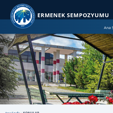
Sayfa kısayolları: Alt+1 Haberler, Alt+2 Etkinlikler, Alt+3 Duyurular b
ERMENEK SEMPOZYUMU
Ana 