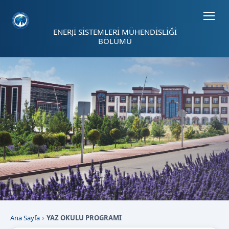
Sayfa kısayolları: Alt+1 Haberler, Alt+2 Etkinlikler, Alt+3 Duyurular b
ENERJİ SİSTEMLERİ MÜHENDİSLİĞİ
BÖLÜMÜ
Ana Sayfa
YAZ OKULU PROGRAMI