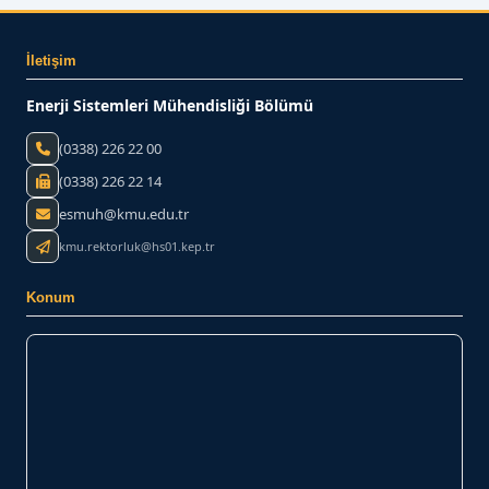
İletişim
Enerji Sistemleri Mühendisliği Bölümü
(0338) 226 22 00
(0338) 226 22 14
esmuh@kmu.edu.tr
kmu.rektorluk@hs01.kep.tr
Konum