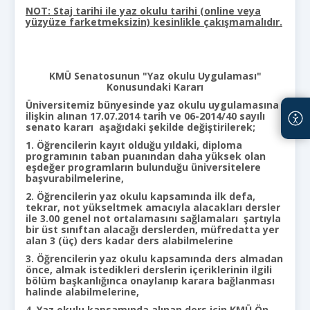
NOT: Staj tarihi ile yaz okulu tarihi (online veya
yüzyüze farketmeksizin) kesinlikle çakışmamalıdır.
KMÜ Senatosunun "Yaz okulu Uygulaması"
Konusundaki Kararı
Üniversitemiz bünyesinde yaz okulu uygulamasına
ilişkin alınan 17.07.2014 tarih ve 06-2014/40 sayılı
senato kararı
aşağıdaki şekilde değiştirilerek;
1. Öğrencilerin kayıt olduğu yıldaki, diploma
programının taban puanından daha yüksek olan
eşdeğer programların bulunduğu üniversitelere
başvurabilmelerine,
2.
Öğrencilerin yaz okulu kapsamında ilk defa,
tekrar, not yükseltmek amacıyla alacakları dersler
ile 3.00 genel not ortalamasını sağlamaları şartıyla
bir üst sınıftan alacağı derslerden, müfredatta yer
alan 3 (üç) ders kadar ders alabilmelerine
3.
Öğrencilerin yaz okulu kapsamında ders almadan
önce, almak istedikleri derslerin içeriklerinin ilgili
bölüm başkanlığınca onaylanıp karara bağlanması
halinde alabilmelerine,
4. Yaz okulu kapsamında alınan ders için KMÜ Ön