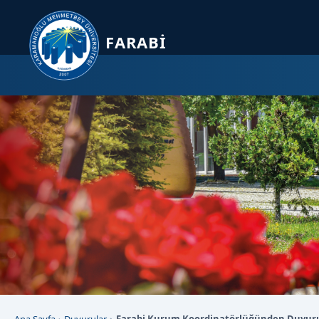
Sayfa kısayolları: Alt+1 Haberler, Alt+2 Etkinlikler, Alt+3 Duyurular b
FARABI