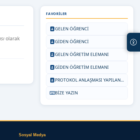
FAVORILER
GELEN ÖĞRENCİ
sı
olarak
GİDEN ÖĞRENCİ
GELEN ÖĞRETİM ELEMANI
GİDEN ÖĞRETİM ELEMANI
PROTOKOL ANLAŞMASI YAPILAN ÜNİVERSİTELER
BİZE YAZIN
Sosyal Medya