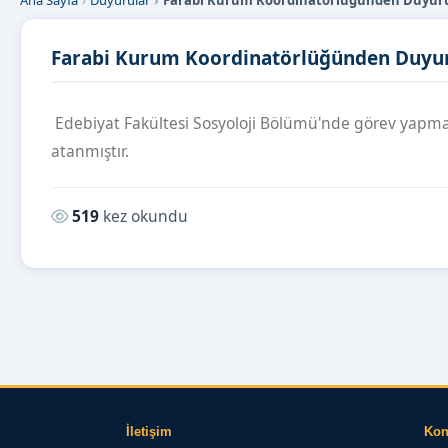
Ana Sayfa
Duyurular
Farabi Kurum Koordinatörlüğünden Duyur
Farabi Kurum Koordinatörlüğünden Duyu
Edebiyat Fakültesi Sosyoloji Bölümü'nde görev yapma
atanmıştır.
Okunma sayısı:
519
kez okundu
İletişim
Ko