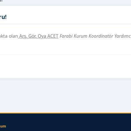
u!
ru!
kta olan
Arş. Gör. Oya ACET
Farabi Kurum Koordinatör Yardımcı
num