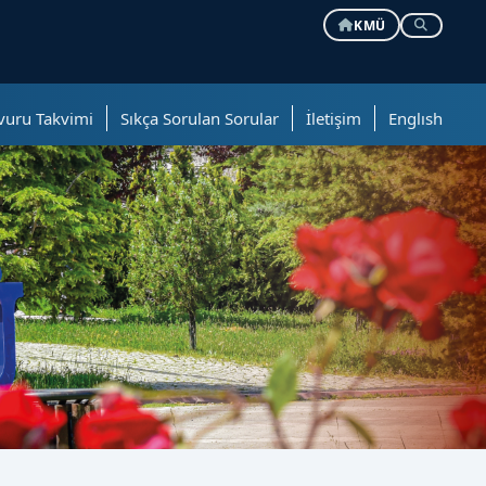
KMÜ
vuru Takvimi
Sıkça Sorulan Sorular
İletişim
Englısh