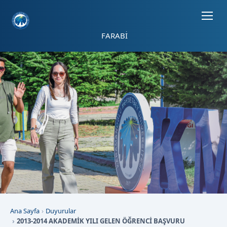
Sayfa kısayolları: Alt+1 Haberler, Alt+2 Etkinlikler, Alt+3 Duyurular b
FARABİ
Ana Sayfa
Duyurular
2013-2014 AKADEMİK YILI GELEN ÖĞRENCİ BAŞVURU