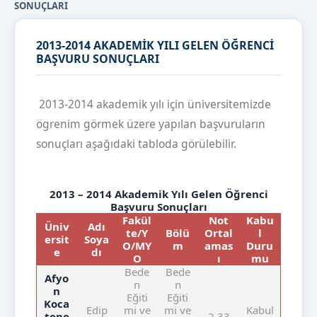
SONUÇLARI
2013-2014 AKADEMİK YILI GELEN ÖĞRENCİ
BAŞVURU SONUÇLARI
2013-2014 akademik yılı için üniversitemizde
ögrenim görmek üzere yapılan başvuruların
sonuçları aşağıdaki tabloda görülebilir.
2013 – 2014 Akademik Yılı Gelen Öğrenci
Başvuru Sonuçları
Fakül
Not
Kabu
Üniv
Adı
te/Y
Bölü
Ortal
l
ersit
Soya
O/MY
m
amas
Duru
e
dı
O
ı
mu
Bede
Bede
Afyo
n
n
n
Eğiti
Eğiti
Koca
Edip
mi ve
mi ve
Kabul
tepe
2.33