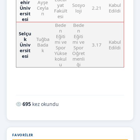
ehir
Ayşe
yat
Sosyo
Kabul
Üniv
Ceyla
2.21
Fakült
loji
Edildi
ersit
n
esi
esi
Bede
Bede
n
n
Selçu
Eğiti
Eğiti
k
Tuğba
mi ve
mi ve
Kabul
Üniv
Bada
3.17
Spor
Spor
Edildi
ersit
k
Yükse
Öğret
esi
kokul
menli
u
ği
Okunma sayısı:
695
kez okundu
FAVORILER