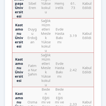
paşa
Sibel
Yükse
Hemş
61.
Kabul
Üniv
Eren
kokul
irelik
73
Edildi
ersit
u
esi
Sağlık
Kast
Hizm
amo
Duyg
etleri
Evde
nu
u
Mesle
Hasta
Kabul
3.19
Üniv
Erdoğ
k
Bakı
Edildi
ersit
an
Yükse
mı
esi
kokul
u
Sağlık
Kast
Hizm
amo
etleri
Evde
Fatm
nu
Mesle
Hasta
Kabul
a Nur
2.42
Üniv
k
Bakı
Edildi
Şahin
ersit
Yükse
mı
esi
kokul
u
Bede
Bede
Kast
n
n
amo
Eğiti
Eğiti
nu
Osma
mi ve
mi ve
Kabul
2,33