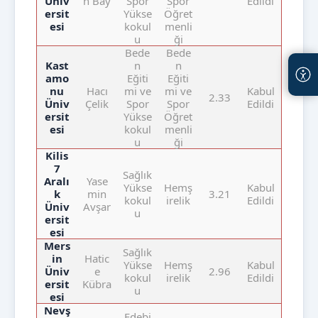
Üniv
n Bay
Spor
Spor
Edildi
ersit
Yükse
Öğret
esi
kokul
menli
u
ği
Bede
Bede
Kast
n
n
amo
Eğiti
Eğiti
nu
Hacı
mi ve
mi ve
Kabul
2.33
Üniv
Çelik
Spor
Spor
Edildi
ersit
Yükse
Öğret
esi
kokul
menli
u
ği
Kilis
7
Sağlık
Aralı
Yase
Yükse
Hemş
Kabul
k
min
3.21
kokul
irelik
Edildi
Üniv
Avşar
u
ersit
esi
Mers
Sağlık
in
Hatic
Yükse
Hemş
Kabul
Üniv
e
2.96
kokul
irelik
Edildi
ersit
Kübra
u
esi
Nevş
Edebi