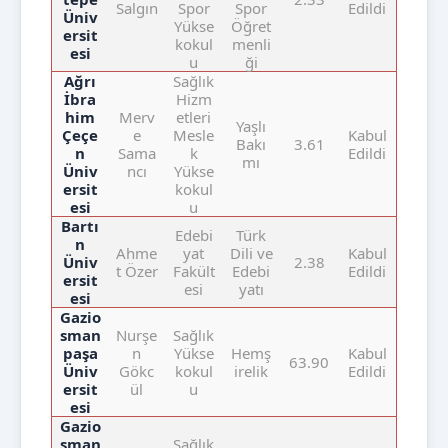
Salgın
Spor
Spor
Edildi
Üniv
Yükse
Öğret
ersit
kokul
menli
esi
u
ği
Ağrı
Sağlık
İbra
Hizm
him
Merv
etleri
Yaşlı
Çeçe
e
Mesle
Kabul
Bakı
3.61
n
Sama
k
Edildi
mı
Üniv
ncı
Yükse
ersit
kokul
esi
u
Bartı
Edebi
Türk
n
Ahme
yat
Dili ve
Kabul
Üniv
2.38
t Özer
Fakült
Edebi
Edildi
ersit
esi
yatı
esi
Gazio
sman
Nurşe
Sağlık
paşa
n
Yükse
Hemş
Kabul
63.90
Üniv
Gökc
kokul
irelik
Edildi
ersit
ül
u
esi
Gazio
sman
Sağlık