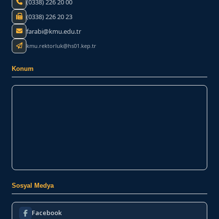
(0338) 226 20 00
(0338) 226 20 23
farabi@kmu.edu.tr
kmu.rektorluk@hs01.kep.tr
Konum
Sosyal Medya
Facebook