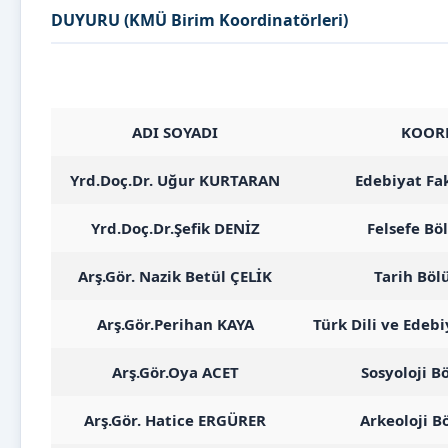
DUYURU (KMÜ Birim Koordinatörleri)
ADI SOYADI
KOOR
Yrd.Doç.Dr. Uğur KURTARAN
Edebiyat Fa
Yrd.Doç.Dr.Şefik DENİZ
Felsefe B
Arş.Gör. Nazik Betül ÇELİK
Tarih Bö
Arş.Gör.Perihan KAYA
Türk Dili ve Edeb
Arş.Gör.Oya ACET
Sosyoloji 
Arş.Gör. Hatice ERGÜRER
Arkeoloji 