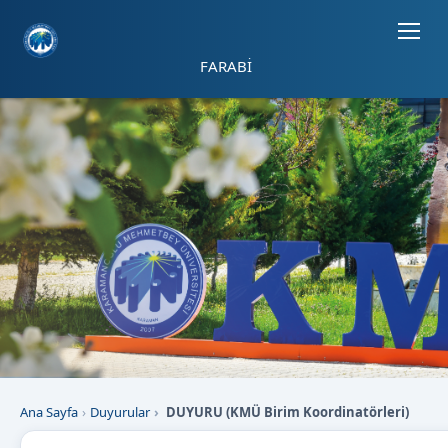
Sayfa kısayolları: Alt+1 Haberler, Alt+2 Etkinlikler, Alt+3 Duyurular b
FARABİ
Ana Sayfa
Duyurular
DUYURU (KMÜ Birim Koordinatörleri)