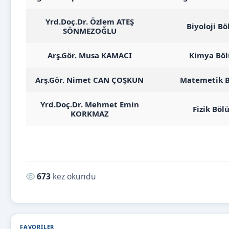
Yrd.Doç.Dr. Özlem ATEŞ
Biyoloji B
SÖNMEZOĞLU
Arş.Gör. Musa KAMACI
Kimya Böl
Arş.Gör. Nimet CAN ÇOŞKUN
Matemetik B
Yrd.Doç.Dr. Mehmet Emin
Fizik Bö
KORKMAZ
Okunma sayısı:
673
kez okundu
FAVORILER