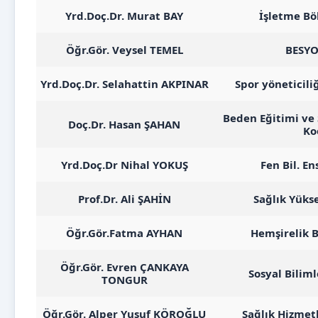
Yrd.Doç.Dr. Murat BAY
İşletme B
Öğr.Gör. Veysel TEMEL
BESYO
Yrd.Doç.Dr. Selahattin AKPINAR
Spor yöneticil
Beden Eğitimi ve
Doç.Dr. Hasan ŞAHAN
Ko
Yrd.Doç.Dr Nihal YOKUŞ
Fen Bil. E
Prof.Dr. Ali ŞAHİN
Sağlık Yüks
Öğr.Gör.Fatma AYHAN
Hemşirelik 
Öğr.Gör. Evren ÇANKAYA
Sosyal Bilim
TONGUR
Öğr.Gör. Alper Yusuf KÖROĞLU
Sağlık Hizmet