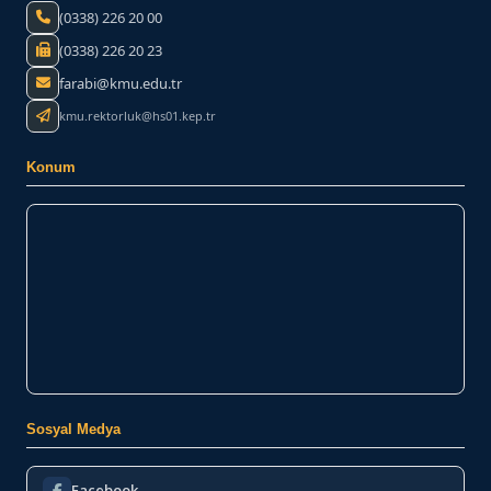
(0338) 226 20 00
(0338) 226 20 23
farabi@kmu.edu.tr
kmu.rektorluk@hs01.kep.tr
Konum
Sosyal Medya
Facebook