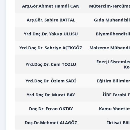
Arş.Gör.Ahmet Hamdi CAN
Mütercim-Tercüma
Arş.Gör. Sabire BATTAL
Gıda Muhendisl
Yrd.Doç.Dr. Yakup ULUSU
Biyomühendisl
Yrd.Doç.Dr. Sabriye AÇIKGÖZ
Malzeme Mühendis
Enerji Sisteml
Yrd.Doç.Dr. Cem TOZLU
Ko
Yrd.Doç.Dr. Özlem SADİ
Eğitim Bilimle
Yrd.Doç.Dr. Murat BAY
İİBF Farabi 
Doç.Dr. Ercan OKTAY
Kamu Yönetim
Doç.Dr.Mehmet ALAGÖZ
İktisat B