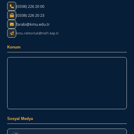
(0338) 226 20 00
(0338) 226 20 23
farabi@kmu.edu.tr
kmu.rektorluk@hs01.kep.tr
Konum
Sosyal Medya