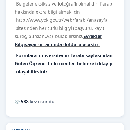
Belgeler
eksiksiz
ve
fotoğraflı
olmalıdır. Farabi
hakkında ektra bilgi almak için
http://www.yok.gov.tr/web/farabi/anasayfa
sitesinden her türlü bilgiyi (başvuru, kayıt,
süreç, burslar ..vs) bulabilirsiniz.
Evraklar
Bilgisayar ortamında doldurulacaktır
.
Formlara üniversitemiz farabi sayfasından
Giden Öğrenci linki içinden belgere tıklayıp
ulaşabilirsiniz.
Okunma sayısı:
588
kez okundu