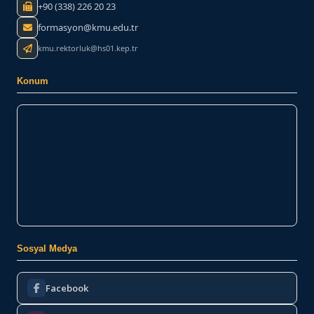
+90 (338) 226 20 23
formasyon@kmu.edu.tr
kmu.rektorluk@hs01.kep.tr
Konum
Sosyal Medya
Facebook