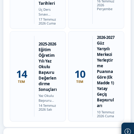
Tarih:
16 Temmuz
Tarihleri
2026
Perşembe
Üç Ders
Sınavı
Tarih:
Öğrenci
17 Temmuz
2026 Cuma
Listesi ve
Sınav
Tarihleri
2026-2027
Güz
2025-2026
Yarıyılı
Eğitim
Merkezi
Öğretim
Yerleştir
Yılı Yaz
me
Okulu
14
10
Puanına
Başvuru
Göre (Ek
Değerlen
TEM
TEM
Madde 1)
dirme
Yatay
Sonuçları
Geçiş
Yaz Okulu
Başvurul
Başvuru
Tarih:
Sonuçları
arı
14 Temmuz
2026 Salı
İçin
Tarih:
10 Temmuz
Tıklayınız.
2026 Cuma