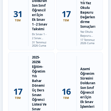
Dolduran
Yılı Yaz
Son Sınıf
Okulu
Öğrencil
31
17
Başvuru
eri İçin
Değerlen
Ek Sınav
TEM
TEM
dirme
1 - 2 Sınav
Sonuçları
Takvimi
Yaz Okulu
Ek Sınav 1 -
Başvuru
2 Sınav
Tarih:
Sonuçları
17 Temmuz
Tarih:
Takvimi için
31 Temmuz
2026 Cuma
İçin
2026 Cuma
tıklayınız.
Tıklayınız.
2025-
20256
Eğitim-
Azami
Öğretim
Öğrenim
Yılı
Süresini
Bahar
Dolduran
Dönemi
Son Sınıf
17
16
Üç Ders
Öğrencil
Sınavı
eri İçin
TEM
TEM
Öğrenci
Ek Sınav
Listesi Ve
İşlemleri
Sınav