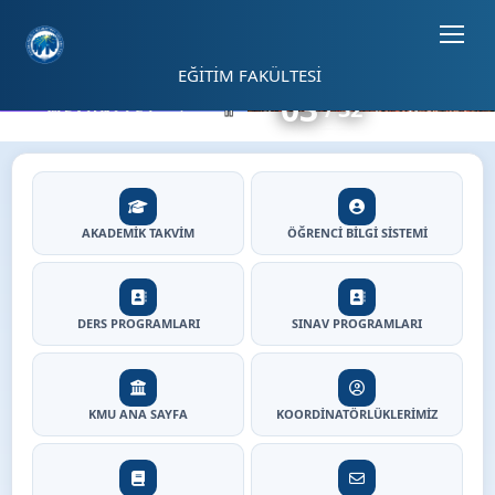
Sayfa kısayolları: Alt+1 Haberler, Alt+2 Etkinlikler, Alt+3 Duyurular b
EĞİTİM FAKÜLTESİ
03
32
⏸
Eğitim Fakültesi - Ana Sayfa
Hızlı Erişim
AKADEMİK TAKVİM
ÖĞRENCİ BİLGİ SİSTEMİ
DERS PROGRAMLARI
SINAV PROGRAMLARI
KMU ANA SAYFA
KOORDİNATÖRLÜKLERİMİZ