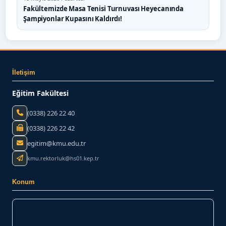
Fakültemizde Masa Tenisi Turnuvası Heyecanında
Şampiyonlar Kupasını Kaldırdı!
İletişim
Eğitim Fakültesi
(0338) 226 22 40
(0338) 226 22 42
egitim@kmu.edu.tr
kmu.rektorluk@hs01.kep.tr
Konum