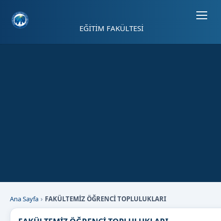
Sayfa kısayolları: Alt+1 Haberler, Alt+2 Etkinlikler, Alt+3 Duyurular b
EĞİTİM FAKÜLTESİ
Ana Sayfa
FAKÜLTEMİZ ÖĞRENCİ TOPLULUKLARI