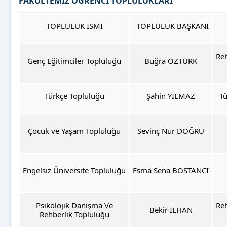
FAKÜLTEMİZ ÖĞRENCİ TOPLULUKLARI
TOPLULUK İSMİ
TOPLULUK BAŞKANI
Reh
Genç Eğitimciler Topluluğu
Buğra ÖZTÜRK
Türkçe Topluluğu
Şahin YILMAZ
Tü
Çocuk ve Yaşam Topluluğu
Sevinç Nur DOĞRU
Engelsiz Üniversite Topluluğu
Esma Sena BOSTANCI
Psikolojik Danışma Ve
Reh
Bekir İLHAN
Rehberlik Topluluğu