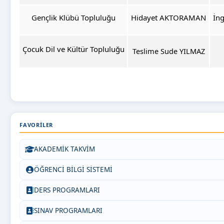
Gençlik Klübü Topluluğu
Hidayet AKTORAMAN
İng
Çocuk Dil ve Kültür Topluluğu
Teslime Sude YILMAZ
FAVORILER
AKADEMİK TAKVİM
ÖĞRENCİ BİLGİ SİSTEMİ
DERS PROGRAMLARI
SINAV PROGRAMLARI