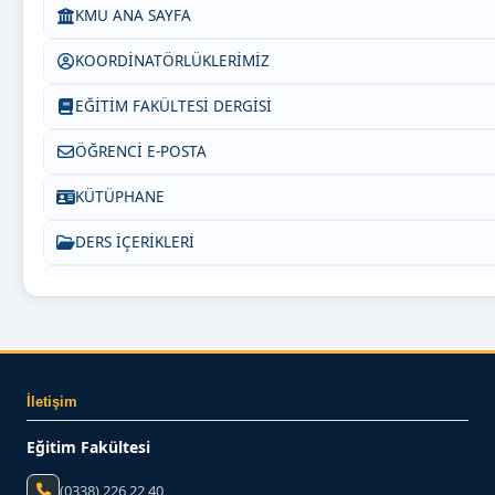
KMU ANA SAYFA
KOORDİNATÖRLÜKLERİMİZ
EĞİTİM FAKÜLTESİ DERGİSİ
ÖĞRENCİ E-POSTA
KÜTÜPHANE
DERS İÇERİKLERİ
PEDAGOJİK FORMASYON
SIKÇA SORULAN SORULAR
INSTAGRAM
İletişim
Bize Yazın
Eğitim Fakültesi
(0338) 226 22 40