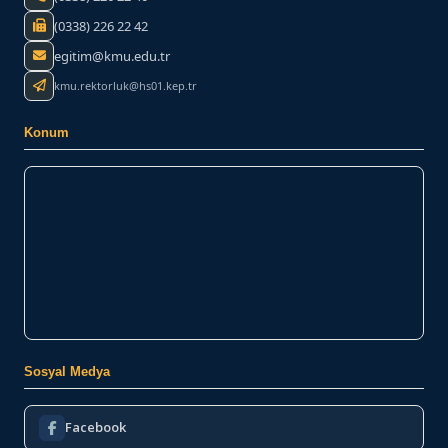
(0338) 226 22 42
egitim@kmu.edu.tr
kmu.rektorluk@hs01.kep.tr
Konum
Sosyal Medya
Facebook