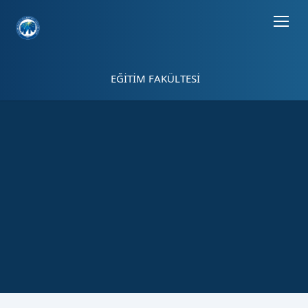
Sayfa kısayolları: Alt+1 Haberler, Alt+2 Etkinlikler, Alt+3 Duyurular b
EĞİTİM FAKÜLTESİ