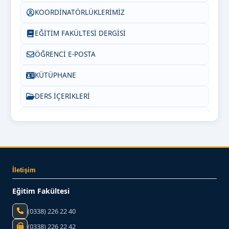
KOORDİNATÖRLÜKLERİMİZ
EĞİTİM FAKÜLTESİ DERGİSİ
ÖĞRENCİ E-POSTA
KÜTÜPHANE
DERS İÇERİKLERİ
PEDAGOJİK FORMASYON
SIKÇA SORULAN SORULAR
INSTAGRAM
İletişim
Bize Yazın
Eğitim Fakültesi
(0338) 226 22 40
(0338) 226 22 42