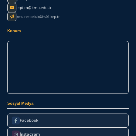
egitim@kmu.edu.tr
kmu.rektorluk@hs01.kep.tr
Konum
Sosyal Medya
Facebook
İnstagram