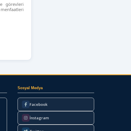
e görevleri
menfaatleri
Sosyal Medya
Facebook
İnstagram