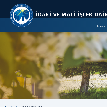
Sayfa kısayolları: Alt+1 Haberler, Alt+2 Etkinlikler, Alt+3 Duyurular b
İDARI VE MALI İŞLER DAI
Hakkı