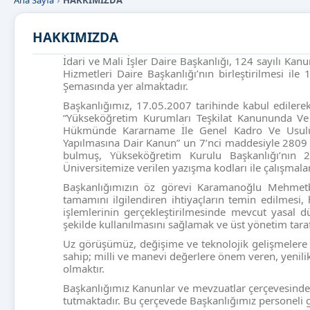
Ana Sayfa
HAKKIMIZDA
HAKKIMIZDA
İdari ve Mali İşler Daire Başkanlığı, 124 sayılı 
Hizmetleri Daire Başkanlığı’nın birleştirilmesi i
Şemasında yer almaktadır.
Başkanlığımız, 17.05.2007 tarihinde kabul edilere
“Yükseköğretim Kurumları Teşkilat Kanununda V
Hükmünde Kararname İle Genel Kadro Ve Usulü
Yapılmasına Dair Kanun” un 7’nci maddesiyle 2809 
bulmuş, Yükseköğretim Kurulu Başkanlığı’nın 2
Üniversitemize verilen yazışma kodları ile çalışmalar
Başkanlığımızın öz görevi Karamanoğlu Mehmetbey 
tamamını ilgilendiren ihtiyaçların temin edilmesi,
işlemlerinin gerçekleştirilmesinde mevcut yasal d
şekilde kullanılmasını sağlamak ve üst yönetim taraf
Uz görüşümüz, değişime ve teknolojik gelişmelere açı
sahip; milli ve manevi değerlere önem veren, yenili
olmaktır.
Başkanlığımız Kanunlar ve mevzuatlar çerçevesinde
tutmaktadır. Bu çerçevede Başkanlığımız personeli g