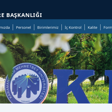
ölümüne geçer.
RE BAŞKANLIĞI
mızda
Personel
Birimlerimiz
İç Kontrol
Kalite
Form