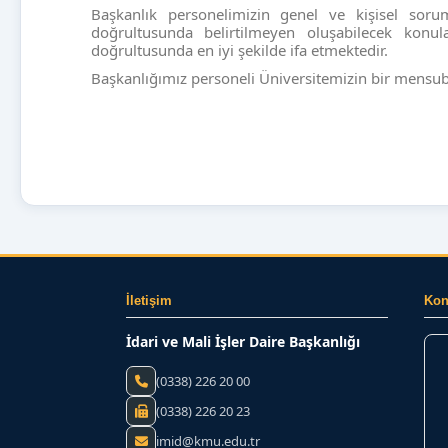
Başkanlık personelimizin genel ve kişisel sorum
doğrultusunda belirtilmeyen oluşabilecek kon
doğrultusunda en iyi şekilde ifa etmektedir.
Başkanlığımız personeli Üniversitemizin bir mensubu 
İletişim
Ko
İdari ve Mali İşler Daire Başkanlığı
(0338) 226 20 00
(0338) 226 20 23
imid@kmu.edu.tr