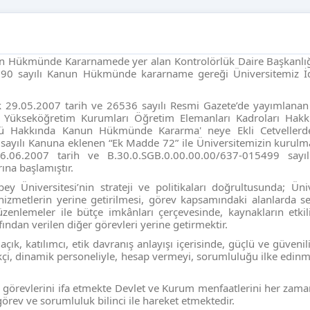
Kanun Hükmünde Kararnamede yer alan Kontrolörlük Daire Başkanlı
le 190 sayılı Kanun Hükmünde kararname gereği Üniversitemiz İd
k 29.05.2007 tarih ve 26536 sayılı Resmi Gazete’de yayımlanan
e Yükseköğretim Kurumları Öğretim Elemanları Kadroları Hak
 Hakkında Kanun Hükmünde Kararma' neye Ekli Cetvellerde 
sayılı Kanuna eklenen “Ek Madde 72” ile Üniversitemizin kurulma
6.06.2007 tarih ve B.30.0.SGB.0.00.00.00/637-015499 sayılı
ına başlamıştır.
Üniversitesi’nin strateji ve politikaları doğrultusunda; Üniv
 hizmetlerin yerine getirilmesi, görev kapsamındaki alanlarda s
üzenlemeler ile bütçe imkânları çerçevesinde, kaynakların etkil
ından verilen diğer görevleri yerine getirmektir.
k, katılımcı, etik davranış anlayışı içerisinde, güçlü ve güvenili
kçi, dinamik personeliyle, hesap vermeyi, sorumluluğu ilke edinm
 görevlerini ifa etmekte Devlet ve Kurum menfaatlerini her zam
örev ve sorumluluk bilinci ile hareket etmektedir.