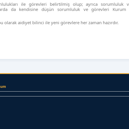
lulukları ile görevleri belirtilmiş olup; ayrıca sorumluluk v
ularda da kendisine düşün sorumluluk ve görevleri Kurum 
olarak aidiyet bilinci ile yeni görevlere her zaman hazırdır.
num