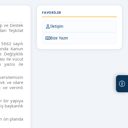
FAVORILER
ğı ve Destek
İletişim
ari Teşkilat
Bize Yazın
 5662 sayılı
kında Kanun
Değişiklik
sı ile vücut
 yazısı ile
ersitemizin
evk ve idare
i ve verimli
r bir yapıya
iş başkanlık
an ön planda