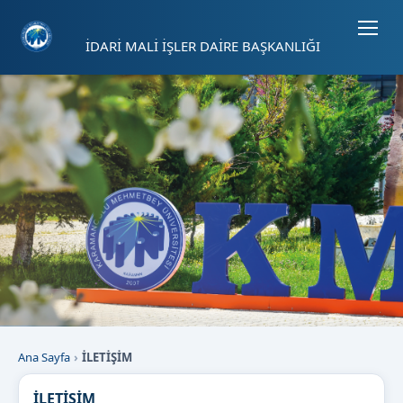
Sayfa kısayolları: Alt+1 Haberler, Alt+2 Etkinlikler, Alt+3 Duyurular b
İDARİ MALİ İŞLER DAİRE BAŞKANLIĞI
Ana Sayfa
İLETİŞİM
İLETİŞİM