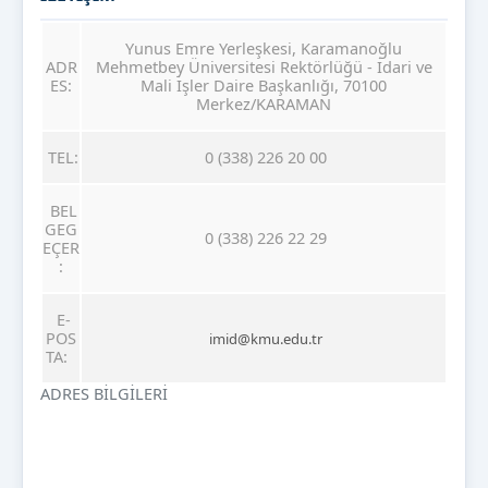
Yunus Emre Yerleşkesi, Karamanoğlu
ADR
Mehmetbey Üniversitesi Rektörlüğü - İdari ve
ES:
Mali İşler Daire Başkanlığı, 70100
Merkez/KARAMAN
TEL:
0 (338) 226 20 00
BEL
GEG
0 (338) 226 22 29
EÇER
:
E-
POS
imid@kmu.edu.tr
TA:
ADRES BİLGİLERİ