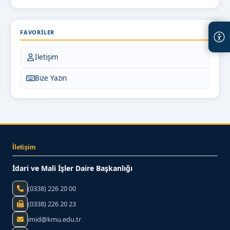
FAVORILER
İletişim
Bize Yazın
İletişim
İdari ve Mali İşler Daire Başkanlığı
(0338) 226 20 00
(0338) 226 20 23
imid@kmu.edu.tr