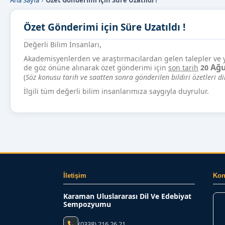
Ana Sayfa
Özet Gönderimi için Süre Uzatıldı !
Özet Gönderimi için Süre Uzatıldı !
,
Değerli Bilim İnsanları
Akademisyenlerden ve araştırmacılardan gelen talepler ve y
Ağu
de göz önüne alınarak özet gönderimi için
son tarih
20
(
Söz konusu tarih ve saatten sonra gönderilen bildiri özetleri 
İlgili tüm değerli bilim insanlarımıza saygıyla duyrulur.
İletişim
Ko
Karaman Uluslararası Dil Ve Edebiyat
Sempozyumu
(0338) 216 26 21