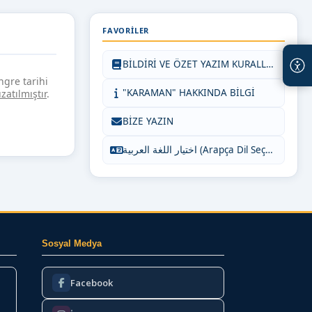
FAVORILER
BİLDİRİ VE ÖZET YAZIM KURALLARI
gre tarihi
"KARAMAN" HAKKINDA BİLGİ
zatılmıştır
.
BİZE YAZIN
اختيار اللغة العربية (Arapça Dil Seçeneği)
Sosyal Medya
Facebook