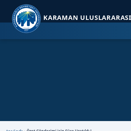
Sayfa kısayolları: Alt+1 Haberler, Alt+2 Etkinlikler, Alt+3 Duyurular b
KARAMAN ULUSLARARASI