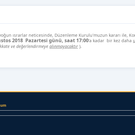
oğun ısrarlar neticesinde, Düzenleme Kurulu'muzun kararı ile, Kon
stos 2018 Pazartesi günü, saat 17:00
'a kadar bir kez daha
u
dikkate ve değerlendirmeye
alınmayacaktır
).
num