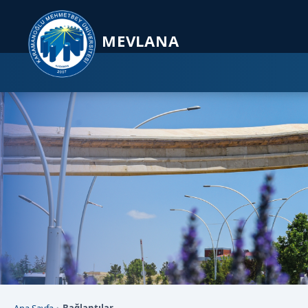
Sayfa kısayolları: Alt+1 Haberler, Alt+2 Etkinlikler, Alt+3 Duyurular b
MEVLANA