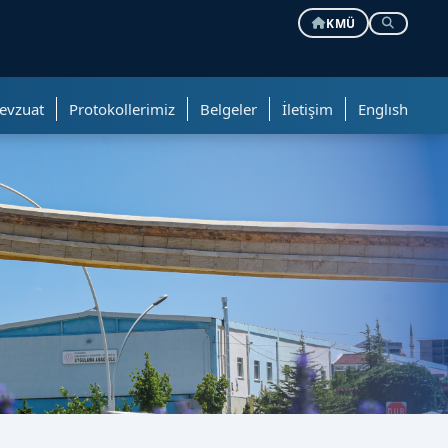
KMÜ
evzuat
Protokollerimiz
Belgeler
İletişim
Englısh