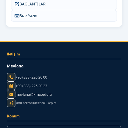
BAĞLANTILAR
Bize Yazın
İletişim
Mevlana
+90 (338) 226 20 00
+90 (338) 226 20 23
mevlana@kmu.edu.tr
kmu.rektorluk@hs01.kep.tr
Konum