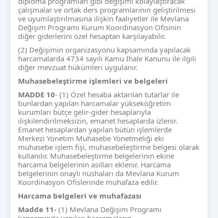
diploma programları gibi değişimi kolaylaştıracak
çalışmalar ve ortak ders programlarının geliştirilmesi
ve uyumlaştırılmasına ilişkin faaliyetler ile Mevlana
Değişim Programı Kurum Koordinasyon Ofisinin
diğer giderlerini özel hesaptan karşılayabilir.
(2) Değişimin organizasyonu kapsamında yapılacak
harcamalarda 4734 sayılı Kamu İhale Kanunu ile ilgili
diğer mevzuat hükümleri uygulanır.
Muhasebele
ştirme işlemleri ve belgeleri
MADDE
10
- (1) Özel hesaba aktarılan tutarlar ile
bunlardan yapılan harcamalar yükseköğretim
kurumları bütçe gelir-gider hesaplarıyla
ilişkilendirilmeksizin, emanet hesaplarda izlenir.
Emanet hesaplardan yapılan bütün işlemlerde
Merkezi Yönetim Muhasebe Yönetmeliği eki
muhasebe işlem fişi, muhasebeleştirme belgesi olarak
kullanılır. Muhasebeleştirme belgelerinin ekine
harcama belgelerinin asılları eklenir. Harcama
belgelerinin onaylı nüshaları da Mevlana Kurum
Koordinasyon Ofislerinde muhafaza edilir.
Harcama belgeleri ve muhafazas
ı
Madde 11-
(1) Mevlana Değişim Programı