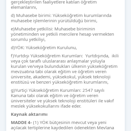
gerçekleştirilen faaliyetlere katılan öğretim
elemanlarını,
d) Muhasebe birimi: Yükseköğretim kurumlarında
muhasebe işlemlerinin yürütüldüğü birimi,
e)Muhasebe yetkilisi: Muhasebe biriminin
yönetiminden ve yetkili mercilere hesap vermekten
sorumlu yetkiliyi,
d)YÖK: Yükseköğretim Kurulunu,
f)Yurtdışı Yükseköğretim Kurumları: Yurtdışında, ikili
veya çok taraflı uluslararası anlaşmalar yoluyla
kurulan ve/veya bulundukları ülkenin yükseköğretim
mevzuatına tabi olarak eğitim ve öğretim veren
üniversite, akademi, yüksekokul, yüksek teknoloji
enstitüsü ve benzeri yükseköğretim kurumlarını,
g)Yurtiçi Yükseköğretim Kurumları: 2547 sayılı
Kanuna tabi olarak eğitim ve öğretim veren
üniversiteler ve yüksek teknoloji enstitüleri ile vakıf
meslek yüksekokullarını ifade eder.
Kaynak aktar
ımı
MADDE 4-
(1) YÖK bütçesinin mevcut veya yeni
açılacak tertiplerine kaydedilen ödenekten Mevlana