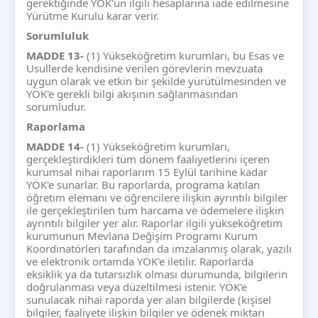
gerektiğinde YÖK'ün ilgili hesaplarına iade edilmesine
Yürütme Kurulu karar verir.
Sorumluluk
MADDE 13-
(1) Yükseköğretim kurumları, bu Esas ve
Usullerde kendisine verilen görevlerin mevzuata
uygun olarak ve etkin bir şekilde yürütülmesinden ve
YÖK'e gerekli bilgi akışının sağlanmasından
sorumludur.
Raporlama
MADDE 14-
(1) Yükseköğretim kurumları,
gerçekleştirdikleri tüm dönem faaliyetlerini içeren
kurumsal nihai raporlarım 15 Eylül tarihine kadar
YÖK'e sunarlar. Bu raporlarda, programa katılan
öğretim elemanı ve öğrencilere ilişkin ayrıntılı bilgiler
ile gerçekleştirilen tüm harcama ve ödemelere ilişkin
ayrıntılı bilgiler yer alır. Raporlar ilgili yükseköğretim
kurumunun Mevlana Değişim Programı Kurum
Koordinatörleri tarafından da imzalanmış olarak, yazılı
ve elektronik ortamda YÖK'e iletilir. Raporlarda
eksiklik ya da tutarsızlık olması durumunda, bilgilerin
doğrulanması veya düzeltilmesi istenir. YÖK'e
sunulacak nihai raporda yer alan bilgilerde (kişisel
bilgiler, faaliyete ilişkin bilgiler ve ödenek miktarı