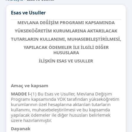
Esas ve Usuller
MEVLANA DE
ĞİŞİM PROGRAMI KAPSAMINDA
Y
ÜKSEKÖĞRETİM KURUMLARINA AKTARILACAK
TUTARLARIN KULLANIMI, MUHASEBELE
ŞTİRİLMESİ,
YAPILACAK
ÖDEMELER İLE İLGİLİ DİĞER
HUSUSLARA
İLİŞKİN ESAS VE USULLER
Ama
ç ve kapsam
MADDE l-
(1) Bu Esas ve Usuller, Mevlana Değişim
Programı kapsamında YÖK tarafından yükseköğretim
kurumlarının özel hesaplarına aktarılan tutarların
kullanımı, muhasebeleştirilmesi ve bu kapsamda
yapılacak ödemeler ile diğer hususları belirlemek
üzere hazırlanmıştır.
Dayanak