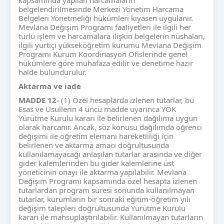
kapsamında yapılan harcamaların
belgelendirilmesinde Merkezi Yönetim Harcama
Belgeleri Yönetmeliği hükümleri kıyasen uygulanır.
Mevlana Değişim Programı faaliyetleri ile ilgili her
türlü işlem ve harcamalara ilişkin belgelerin nüshaları,
ilgili yurtiçi yükseköğretim kurumu Mevlana Değişim
Programı Kurum Koordinasyon Ofislerinde genel
hükümlere göre muhafaza edilir ve denetime hazır
halde bulundurulur.
Aktarma ve iade
MADDE 12-
(1) Özel hesaplarda izlenen tutarlar, bu
Esas ve Usullerin 4 üncü madde uyarınca YÖK
Yürütme Kurulu kararı ile belirlenen dağılıma uygun
olarak harcanır. Ancak, söz konusu dağılımda öğrenci
değişimi ile öğretim elemanı hareketliliği için
belirlenen ve aktarma amacı doğrultusunda
kullanılamayacağı anlaşılan tutarlar arasında ve diğer
gider kalemlerinden bu gider kalemlerine üst
yöneticinin onayı ile aktarma yapılabilir. Mevlana
Değişim Programı kapsamında özel hesapta izlenen
tutarlardan program süresi sonunda kullanılmayan
tutarlar, kurumların bir sonraki eğitim-öğretim yılı
değişim talepleri doğrultusunda Yürütme Kurulu
kararı ile mahsuplaştırılabilir. Kullanılmayan tutarların