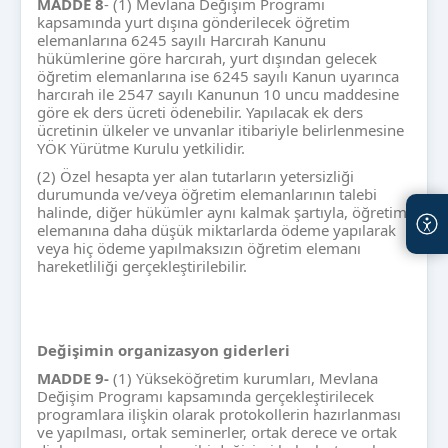
MADDE
8
- (1) Mevlana Değişim Programı
kapsamında yurt dışına gönderilecek öğretim
elemanlarına 6245 sayılı Harcırah Kanunu
hükümlerine göre harcırah, yurt dışından gelecek
öğretim elemanlarına ise 6245 sayılı Kanun uyarınca
harcırah ile 2547 sayılı Kanunun 10 uncu maddesine
göre ek ders ücreti ödenebilir. Yapılacak ek ders
ücretinin ülkeler ve unvanlar itibariyle belirlenmesine
YÖK Yürütme Kurulu yetkilidir.
(2) Özel hesapta yer alan tutarların yetersizliği
durumunda ve/veya öğretim elemanlarının talebi
halinde, diğer hükümler aynı kalmak şartıyla, öğretim
elemanına daha düşük miktarlarda ödeme yapılarak
veya hiç ödeme yapılmaksızın öğretim elemanı
hareketliliği gerçekleştirilebilir.
De
ğişimin organizasyon giderleri
MADDE 9-
(1) Yükseköğretim kurumları, Mevlana
Değişim Programı kapsamında gerçekleştirilecek
programlara ilişkin olarak protokollerin hazırlanması
ve yapılması, ortak seminerler, ortak derece ve ortak