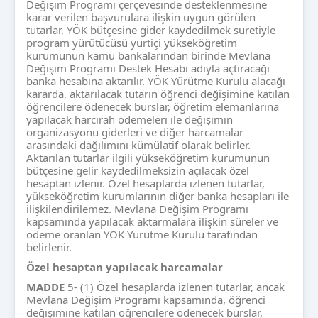
Değişim Programı çerçevesinde desteklenmesine
karar verilen başvurulara ilişkin uygun görülen
tutarlar, YÖK bütçesine gider kaydedilmek suretiyle
program yürütücüsü yurtiçi yükseköğretim
kurumunun kamu bankalarından birinde Mevlana
Değişim Programı Destek Hesabı adıyla açtıracağı
banka hesabına aktarılır. YÖK Yürütme Kurulu alacağı
kararda, aktarılacak tutarın öğrenci değişimine katılan
öğrencilere ödenecek burslar, öğretim elemanlarına
yapılacak harcırah ödemeleri ile değişimin
organizasyonu giderleri ve diğer harcamalar
arasındaki dağılımını kümülatif olarak belirler.
Aktarılan tutarlar ilgili yükseköğretim kurumunun
bütçesine gelir kaydedilmeksizin açılacak özel
hesaptan izlenir. Özel hesaplarda izlenen tutarlar,
yükseköğretim kurumlarının diğer banka hesapları ile
ilişkilendirilemez. Mevlana Değişim Programı
kapsamında yapılacak aktarmalara ilişkin süreler ve
ödeme oranlan YÖK Yürütme Kurulu tarafından
belirlenir.
Özel hesaptan yapılacak harcamalar
MADDE
5- (1) Özel hesaplarda izlenen tutarlar, ancak
Mevlana Değişim Programı kapsamında, öğrenci
değişimine katılan öğrencilere ödenecek burslar,