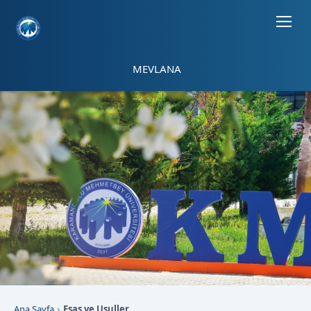
Sayfa kısayolları: Alt+1 Haberler, Alt+2 Etkinlikler, Alt+3 Duyurular b
MEVLANA
Ana Sayfa
Esas ve Usuller