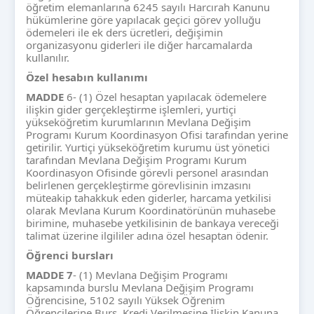
öğretim elemanlarına 6245 sayılı Harcırah Kanunu
hükümlerine göre yapılacak geçici görev yolluğu
ödemeleri ile ek ders ücretleri, değişimin
organizasyonu giderleri ile diğer harcamalarda
kullanılır.
Özel hesabın kullanımı
MADDE
6- (1) Özel hesaptan yapılacak ödemelere
ilişkin gider gerçekleştirme işlemleri, yurtiçi
yükseköğretim kurumlarının Mevlana Değişim
Programı Kurum Koordinasyon Ofisi tarafından yerine
getirilir. Yurtiçi yükseköğretim kurumu üst yönetici
tarafından Mevlana Değişim Programı Kurum
Koordinasyon Ofisinde görevli personel arasından
belirlenen gerçekleştirme görevlisinin imzasını
müteakip tahakkuk eden giderler, harcama yetkilisi
olarak Mevlana Kurum Koordinatörünün muhasebe
birimine, muhasebe yetkilisinin de bankaya vereceği
talimat üzerine ilgililer adına özel hesaptan ödenir.
Öğrenci bursları
MADDE
7
- (1) Mevlana Değişim Programı
kapsamında burslu Mevlana Değişim Programı
Öğrencisine, 5102 sayılı Yüksek Öğrenim
Öğrencilerine Burs, Kredi Verilmesine İlişkin Kanuna