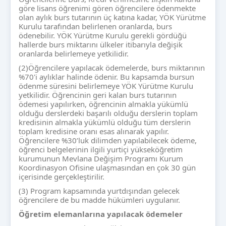
göre lisans öğrenimi gören öğrencilere ödenmekte
olan aylık burs tutarının üç katına kadar, YÖK Yürütme
Kurulu tarafından belirlenen oranlarda, burs
ödenebilir. YÖK Yürütme Kurulu gerekli gördüğü
hallerde burs miktarını ülkeler itibarıyla değişik
oranlarda belirlemeye yetkilidir.
(2)Öğrencilere yapılacak ödemelerde, burs miktarının
%70'i aylıklar halinde ödenir. Bu kapsamda bursun
ödenme süresini belirlemeye YÖK Yürütme Kurulu
yetkilidir. Öğrencinin geri kalan burs tutarının
ödemesi yapılırken, öğrencinin almakla yükümlü
olduğu derslerdeki başarılı olduğu derslerin toplam
kredisinin almakla yükümlü olduğu tüm derslerin
toplam kredisine oranı esas alınarak yapılır.
Öğrencilere %30’luk dilimden yapılabilecek ödeme,
öğrenci belgelerinin ilgili yurtiçi yükseköğretim
kurumunun Mevlana Değişim Programı Kurum
Koordinasyon Ofisine ulaşmasından en çok 30 gün
içerisinde gerçekleştirilir.
(3) Program kapsamında yurtdışından gelecek
öğrencilere de bu madde hükümleri uygulanır.
Öğretim elemanlarına yapılacak ödemeler