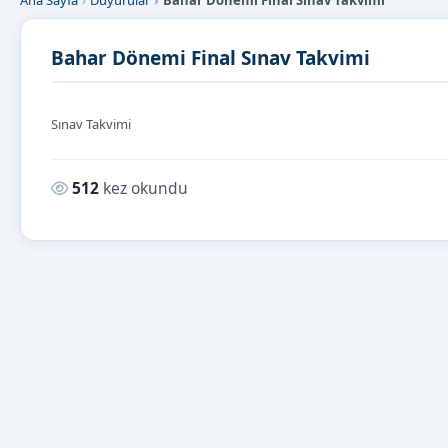
Ana Sayfa
Duyurular
Bahar Dönemi Final Sınav Takvimi
Bahar Dönemi Final Sınav Takvimi
Sınav Takvimi
Okunma sayısı:
512
kez okundu