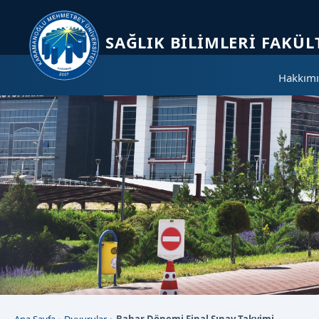
Sayfa kısayolları: Alt+1 Haberler, Alt+2 Etkinlikler, Alt+3 Duyurular b
SAĞLIK BILIMLERI FAKÜL
Hakkımı