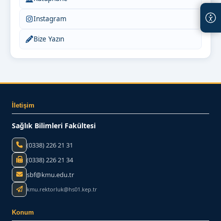
Instagram
Bize Yazın
İletişim
Sağlık Bilimleri Fakültesi
(0338) 226 21 31
(0338) 226 21 34
sbf@kmu.edu.tr
kmu.rektorluk@hs01.kep.tr
Konum