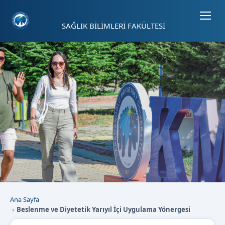
Sayfa kısayolları: Alt+1 Haberler, Alt+2 Etkinlikler, Alt+3 Duyurular b
SAĞLIK BİLİMLERİ FAKÜLTESİ
Ana Sayfa
Beslenme ve Diyetetik Yarıyıl İçi Uygulama Yönergesi