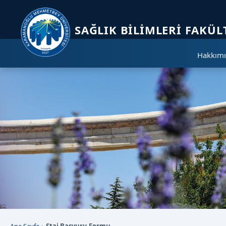
Sayfa kısayolları: Alt+1 Haberler, Alt+2 Etkinlikler, Alt+3 Duyurular b
SAĞLIK BILIMLERI FAKÜL
Hakkımı