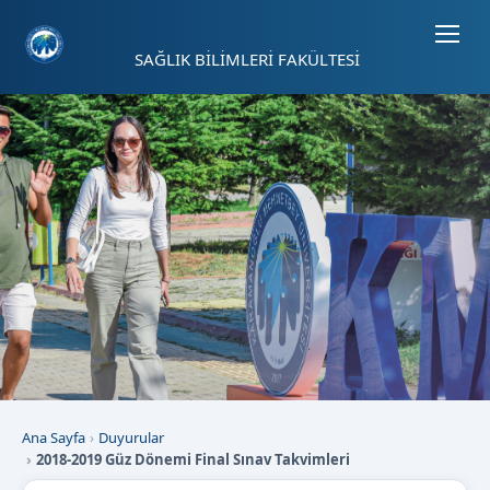
Sayfa kısayolları: Alt+1 Haberler, Alt+2 Etkinlikler, Alt+3 Duyurular b
SAĞLIK BİLİMLERİ FAKÜLTESİ
Ana Sayfa
Duyurular
2018-2019 Güz Dönemi Final Sınav Takvimleri