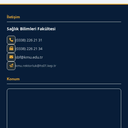
İletişim
Sağlık Bilimleri Fakültesi
(0338) 226 21 31
(0338) 226 21 34
sbf@kmu.edu.tr
kmu.rektorluk@hs01.kep.tr
Konum