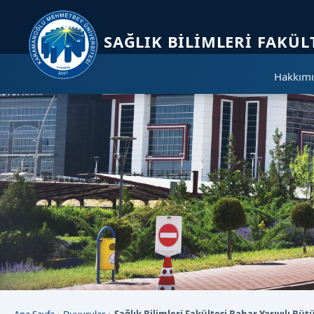
Sayfa kısayolları: Alt+1 Haberler, Alt+2 Etkinlikler, Alt+3 Duyurular b
SAĞLIK BILIMLERI FAKÜL
Hakkımı