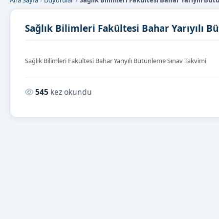
Ana Sayfa
Duyurular
Sağlık Bilimleri Fakültesi Bahar Yarıyılı Bü
Sağlık Bilimleri Fakültesi Bahar Yarıyılı 
Sağlık Bilimleri Fakültesi Bahar Yarıyılı Bütünleme Sınav Takvimi
Okunma sayısı:
545
kez okundu