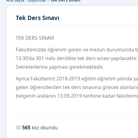
Ana Sayfa
Duyurular
Tek Ders Sınavı
Tek Ders Sınavı
TEK DERS SINAVI
Fakültemizde öğrenim gören ve mezun durumunda bulu
13:30'da 301 nolu derslikte tek ders sınavı yapılacaktır
Sekreterlerine yapması gerekmektedir.
Ayrıca Fakültemiz 2018-2019 eğitim-öğretim yılında 
gelen öğrencilerden tek ders sınavına girecek olanlar
belgenin asıllarını 13.09.2019 tarihine kadar fakültem
Okunma sayısı:
565
kez okundu