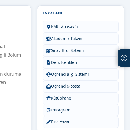
FAVORILER
KMU Anasayfa
Akademik Takvim
aat
Sınav Bilgi Sistemi
lgili Bölüm
Ders İçerikleri
zun duruma
Öğrenci Bilgi Sistemi
ren
Öğrenci e-posta
Kütüphane
Instagram
Bize Yazın