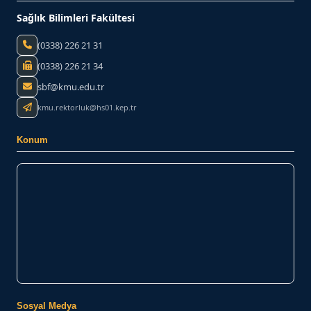
Sağlık Bilimleri Fakültesi
(0338) 226 21 31
(0338) 226 21 34
sbf@kmu.edu.tr
kmu.rektorluk@hs01.kep.tr
Konum
Sosyal Medya