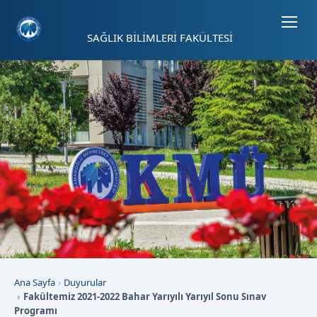
Sayfa kısayolları: Alt+1 Haberler, Alt+2 Etkinlikler, Alt+3 Duyurular b
SAĞLIK BİLİMLERİ FAKÜLTESİ
Ana Sayfa
Duyurular
Fakültemiz 2021-2022 Bahar Yarıyılı Yarıyıl Sonu Sınav
Programı