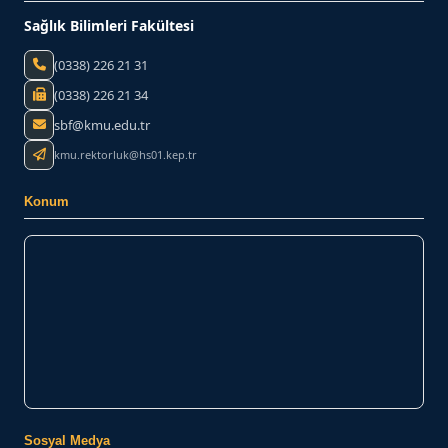
Sağlık Bilimleri Fakültesi
(0338) 226 21 31
(0338) 226 21 34
sbf@kmu.edu.tr
kmu.rektorluk@hs01.kep.tr
Konum
Sosyal Medya