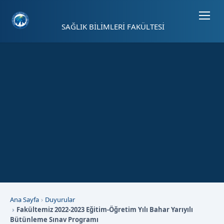
Sayfa kısayolları: Alt+1 Haberler, Alt+2 Etkinlikler, Alt+3 Duyurular b
SAĞLIK BİLİMLERİ FAKÜLTESİ
Ana Sayfa
Duyurular
Fakültemiz 2022-2023 Eğitim-Öğretim Yılı Bahar Yarıyılı
Bütünleme Sınav Programı